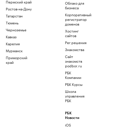
Пермский край
Облако для
бизнеса
Ростов-на-Дону
Корпоративный
Татарстан
регистратор
Тюмень
доменов
Черноземье
Хостинг
сайтов
Кавказ
Рег.решения
Карелия
Знакомства
Мурманск
Сайт
Приморский
знакомств
край
podbor.ru
РБК
Компании
РБК Курсы
Школа
управления
РБК
РБК
Новости
iOS