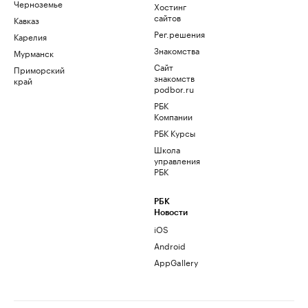
Черноземье
Хостинг
сайтов
Кавказ
Рег.решения
Карелия
Знакомства
Мурманск
Сайт
Приморский
знакомств
край
podbor.ru
РБК
Компании
РБК Курсы
Школа
управления
РБК
РБК
Новости
iOS
Android
AppGallery