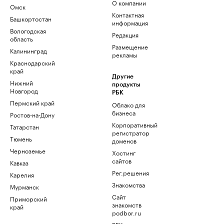
О компании
Омск
Контактная
Башкортостан
информация
Вологодская
Редакция
область
Размещение
Калининград
рекламы
Краснодарский
край
Другие
Нижний
продукты
Новгород
РБК
Пермский край
Облако для
бизнеса
Ростов-на-Дону
Корпоративный
Татарстан
регистратор
Тюмень
доменов
Черноземье
Хостинг
сайтов
Кавказ
Рег.решения
Карелия
Знакомства
Мурманск
Сайт
Приморский
знакомств
край
podbor.ru