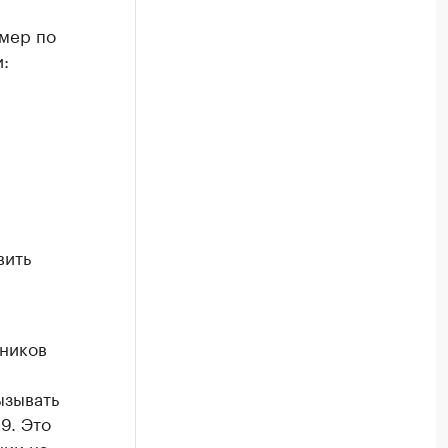
мер по
:
вить
тников
ызывать
9. Это
нии на