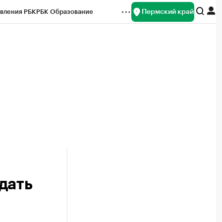
Пермский край
вления РБК
РБК Образование
редитные рейтинги
Франшизы
Газета
ок наличной валюты
дать