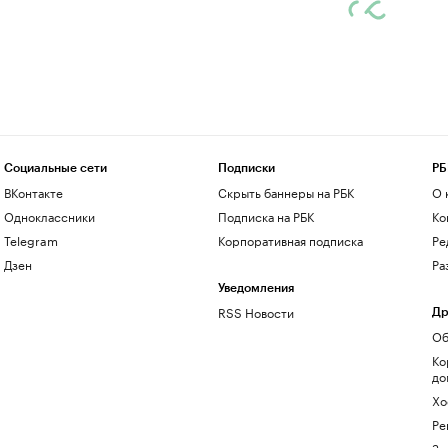
Социальные сети
Подписки
РБ
ВКонтакте
Скрыть баннеры на РБК
О 
Одноклассники
Подписка на РБК
Ко
Telegram
Корпоративная подписка
Ре
Дзен
Ра
Уведомления
RSS Новости
Др
Об
Ко
до
Хо
Ре
Зн