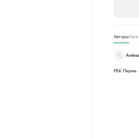
РБК Компан
Авторы
Теги
Крупней
Ознакомьтесь
Алёна
РБК Пермь