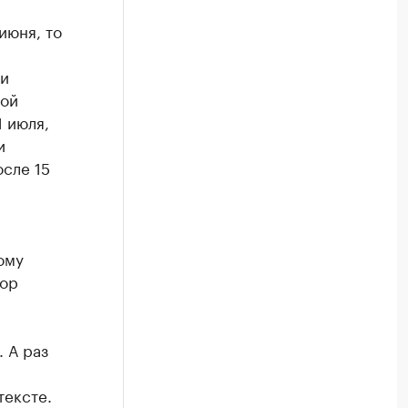
июня, то
ни
вой
1 июля,
и
осле 15
ому
бор
 А раз
тексте.