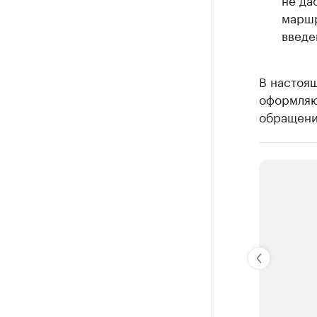
маршр
введе
В настоя
оформляю
обращение