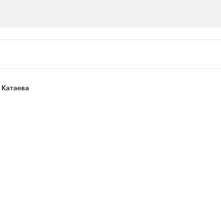
ии
шие производители и продавцы медийной п
 с информацией в каталоге
 Катаева