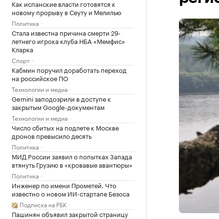
Как испанские власти готовятся к
новому прорыву в Сеуту и Мелилью
Политика
Стала известна причина смерти 29-
летнего игрока клуба НБА «Мемфис»
Кларка
Спорт
Кабмин поручил доработать переход
на российское ПО
Технологии и медиа
Gemini заподозрили в доступе к
закрытым Google-документам
Технологии и медиа
Число сбитых на подлете к Москве
дронов превысило десять
Политика
МИД России заявил о попытках Запада
втянуть Грузию в «кровавые авантюры»
Политика
Инженер по имени Прометей. Что
известно о новом ИИ-стартапе Безоса
Подписка на РБК
Пашинян объявил закрытой страницу