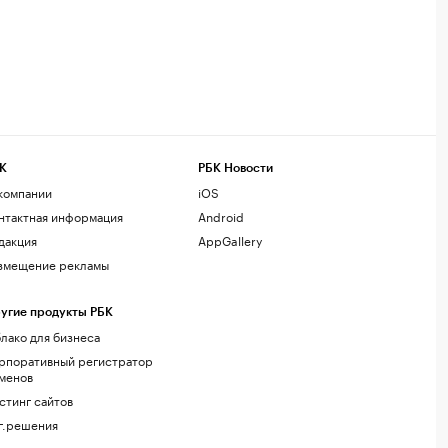
К
РБК Новости
компании
iOS
нтактная информация
Android
дакция
AppGallery
змещение рекламы
угие продукты РБК
лако для бизнеса
рпоративный регистратор
менов
стинг сайтов
г.решения
акомства