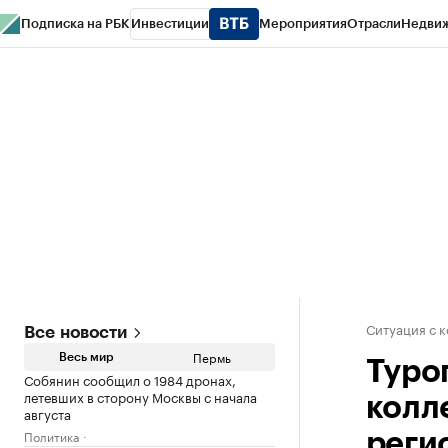
Подписка на РБК
Инвестиции
Мероприятия
Отрасли
Недви
РБК Курсы
РБК Life
Тренды
Визионеры
Национальные проекты
Горо
Спецпроекты СПб
Конференции СПб
Спецпроекты
Проверка конт
Ситуация с 
Все новости
Пермь
Весь мир
Туро
Собянин сообщил о 1984 дронах,
летевших в сторону Москвы с начала
колл
августа
Политика
реги