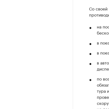
Со своей
противод
на по
беско
в пое
в пое
в авт
диспе
по во
обяза
тура 
прове
скору
не да