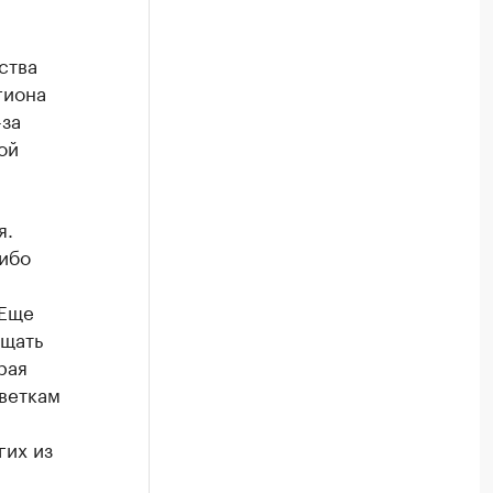
ства
гиона
-за
ой
я.
либо
 Еще
ащать
рая
веткам
гих из