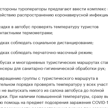
 стороны туроператоры предлагают ввести комплекс 
ействию распространению коронавирусной инфекции
садке в автобус проверять температуру туристов
нтактными термометрами;
здках соблюдать социальное дистанцирование;
здках соблюдать перчаточно-масочный режим;
обусах и многодневных туристических маршрутах ста
нсеры для санитарно-гигиенической обработки рук;
звращению группы с туристического маршрута в
тельном порядке проверять температуру у всех учас
и не выпускать никого из салона автобуса до полной
рки. При наличии повышенной температуры, сразу в
ю помощь на предмет подозрения заражения COVID-1
ст возможности распространения вируса при зараже