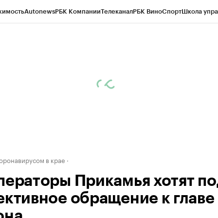
жимость
Autonews
РБК Компании
Телеканал
РБК Вино
Спорт
Школа упра
д
Стиль
Крипто
РБК Бизнес-среда
Дискуссионный клуб
Исследования
К
рагентов
Политика
Экономика
Бизнес
Технологии и медиа
Финансы
Рын
коронавирусом в крае
ператоры Прикамья хотят по
ективное обращение к главе
она