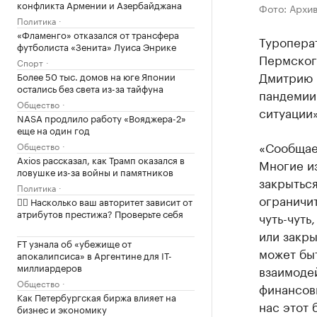
конфликта Армении и Азербайджана
Фото: Архи
Политика
«Фламенго» отказался от трансфера
Туропера
футболиста «Зенита» Луиса Энрике
Пермского
Спорт
Дмитрию М
Более 50 тыс. домов на юге Японии
остались без света из-за тайфуна
пандемии 
Общество
ситуации»
NASA продлило работу «Вояджера-2»
еще на один год
«Сообщае
Общество
Axios рассказал, как Трамп оказался в
Многие из
ловушке из-за войны и памятников
закрыться
Политика
ограничи
✍🏻 Насколько ваш авторитет зависит от
атрибутов престижа? Проверьте себя
чуть-чуть
или закры
FT узнала об «убежище от
может быт
апокалипсиса» в Аргентине для IT-
миллиардеров
взаимоде
Общество
финансовы
Как Петербургская биржа влияет на
нас этот 
бизнес и экономику