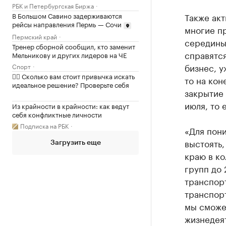
РБК и Петербургская Биржа
В Большом Савино задерживаются
Также акт
рейсы направления Пермь — Сочи
многие пр
Пермский край
середины 
Тренер сборной сообщил, кто заменит
справятс
Мельникову и других лидеров на ЧЕ
бизнес, у
Спорт
✍🏻 Сколько вам стоит привычка искать
то на кон
идеальное решение? Проверьте себя
закрытие 
июля, то 
Из крайности в крайности: как ведут
себя конфликтные личности
Подписка на РБК
«Для пони
выстоять,
Загрузить еще
краю в ко
групп до 
транспор
транспорт
мы сможем
жизнедеят