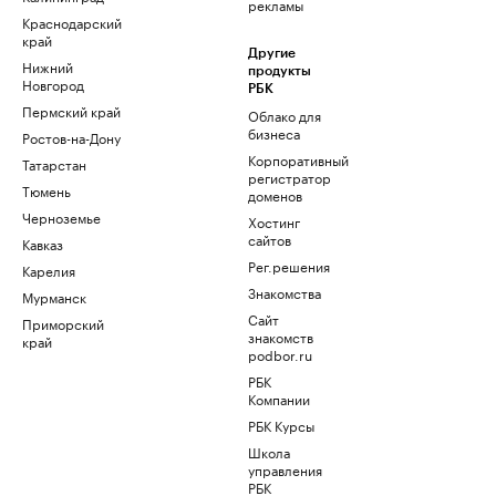
рекламы
Краснодарский
край
Другие
Нижний
продукты
Новгород
РБК
Пермский край
Облако для
бизнеса
Ростов-на-Дону
Корпоративный
Татарстан
регистратор
Тюмень
доменов
Черноземье
Хостинг
сайтов
Кавказ
Рег.решения
Карелия
Знакомства
Мурманск
Сайт
Приморский
знакомств
край
podbor.ru
РБК
Компании
РБК Курсы
Школа
управления
РБК