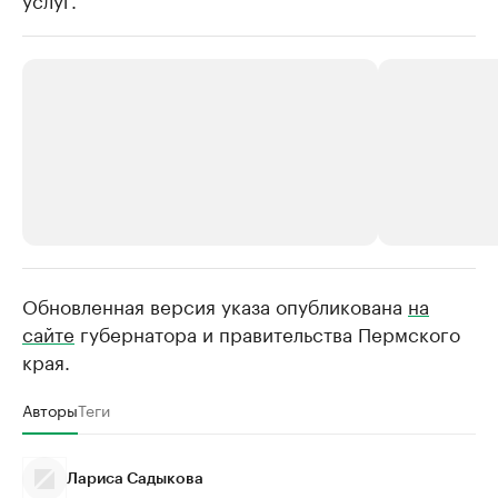
Обновленная версия указа опубликована
РБК Компании
РБК Компании
на
сайте
губернатора и правительства Пермского
Крупнейшие производители и
Страховые к
края.
продавцы медийной продукции
присутствую
Ознакомьтесь с информацией в каталоге
Посмотрите в ката
Авторы
Теги
Лариса Садыкова