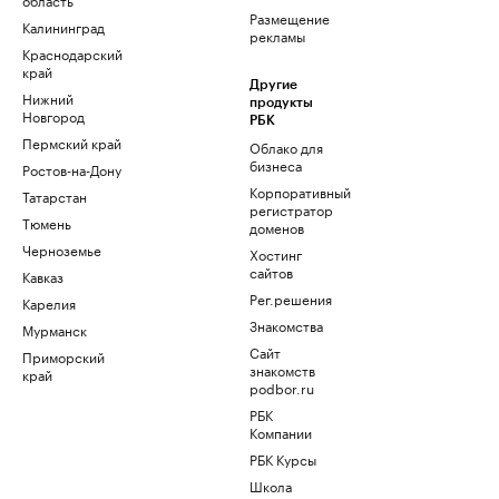
Размещение
Калининград
рекламы
Краснодарский
край
Другие
Нижний
продукты
Новгород
РБК
Пермский край
Облако для
бизнеса
Ростов-на-Дону
Корпоративный
Татарстан
регистратор
Тюмень
доменов
Черноземье
Хостинг
сайтов
Кавказ
Рег.решения
Карелия
Знакомства
Мурманск
Сайт
Приморский
знакомств
край
podbor.ru
РБК
Компании
РБК Курсы
Школа