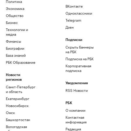
Политика
ВКонтакте
Экономика
Одноклассники
Общество
Telegram
Бизнес
Дзен
Технологии и
медиа
Финансы
Подписки
Скрыть баннеры
Биографии
на РБК
База знаний
Подписка на РБК
РБК Образование
Корпоративная
подписка
Новости
регионов
Уведомления
Санкт-Петербург
RSS Новости
и область
Екатеринбург
РБК
Новосибирск
О компании
Омск
Контактная
Башкортостан
информация
Вологодская
Редакция
область