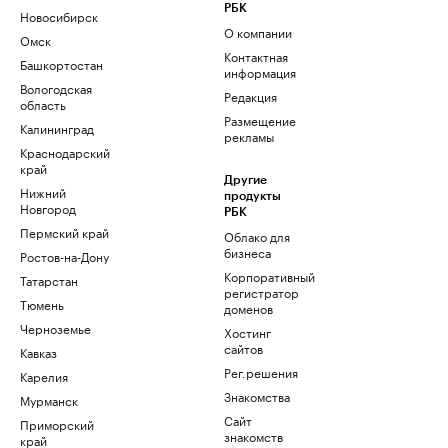
РБК
Новосибирск
О компании
Омск
Контактная
Башкортостан
информация
Вологодская
Редакция
область
Размещение
Калининград
рекламы
Краснодарский
край
Другие
Нижний
продукты
Новгород
РБК
Пермский край
Облако для
бизнеса
Ростов-на-Дону
Корпоративный
Татарстан
регистратор
Тюмень
доменов
Черноземье
Хостинг
сайтов
Кавказ
Рег.решения
Карелия
Знакомства
Мурманск
Сайт
Приморский
знакомств
край