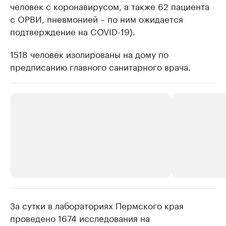
человек с коронавирусом, а также 62 пациента
с ОРВИ, пневмонией – по ним ожидается
подтверждение на COVID-19).
1518 человек изолированы на дому по
предписанию главного санитарного врача.
За сутки в лабораториях Пермского края
РБК Компании
РБК Компании
проведено 1674 исследования на
Крупнейшие производители и
Страховые к