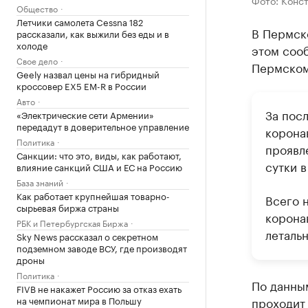
Общество
Летчики самолета Cessna 182
В Пермск
рассказали, как выжили без еды и в
холоде
этом сооб
Свое дело
Пермском
Geely назвал цены на гибридный
кроссовер EX5 EM-R в России
Авто
За пос
«Электрические сети Армении»
передадут в доверительное управление
корона
Политика
проявл
Санкции: что это, виды, как работают,
сутки 
влияние санкций США и ЕС на Россию
База знаний
Как работает крупнейшая товарно-
Всего 
сырьевая биржа страны
корона
РБК и Петербургская Биржа
леталь
Sky News рассказал о секретном
подземном заводе ВСУ, где производят
дроны
Политика
По данным
FIVB не накажет Россию за отказ ехать
проходит
на чемпионат мира в Польшу