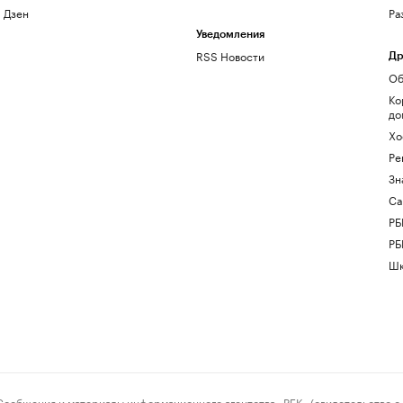
Дзен
Ра
Уведомления
RSS Новости
Др
Об
Ко
до
Хо
Ре
Зн
Са
РБ
РБ
Шк
ения и материалы информационного агентства «РБК» (свидетельство о 