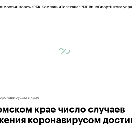
жимость
Autonews
РБК Компании
Телеканал
РБК Вино
Спорт
Школа упра
д
Стиль
Крипто
РБК Бизнес-среда
Дискуссионный клуб
Исследования
К
рагентов
Политика
Экономика
Бизнес
Технологии и медиа
Финансы
Рын
коронавирусом в крае
рмском крае число случаев
жения коронавирусом дости