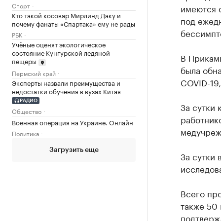
Спорт
имеются 
Кто такой косовар Мирлинд Даку и
под ежед
почему фанаты «Спартака» ему не рады
бессимпт
РБК
Учёные оценят экологическое
состояние Кунгурской ледяной
В Прикамь
пещеры
была обна
Пермский край
COVID-19,
Эксперты назвали преимущества и
недостатки обучения в вузах Китая
РАДИО
За сутки
Общество
работнико
Военная операция на Украине. Онлайн
медучреж
Политика
Загрузить еще
За сутки
исследов
Всего про
также 50
подтвержд