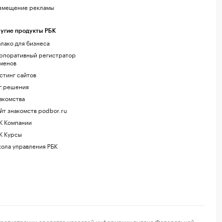
змещение рекламы
угие продукты РБК
лако для бизнеса
рпоративный регистратор
менов
стинг сайтов
г.решения
акомства
йт знакомств podbor.ru
К Компании
К Курсы
ола управления РБК
регистрации средства массовой информации выдано Федеральной