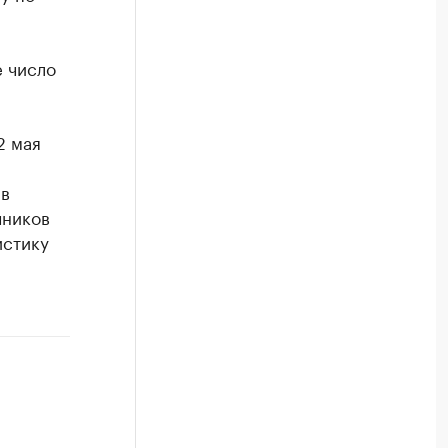
е число
2 мая
 в
чников
истику