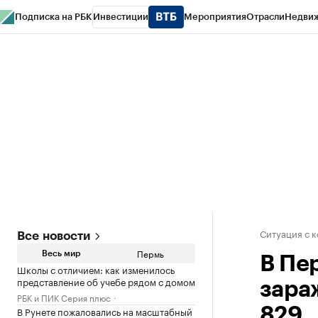
Подписка на РБК
Инвестиции
Мероприятия
Отрасли
Недви
РБК Курсы
РБК Life
Тренды
Визионеры
Национальные проекты
Горо
Спецпроекты СПб
Конференции СПб
Спецпроекты
Проверка конт
Ситуация с 
Все новости
Пермь
Весь мир
В Пе
Школы с отличием: как изменилось
представление об учебе рядом с домом
зара
РБК и ПИК Серия плюс
В Рунете пожаловались на масштабный
829