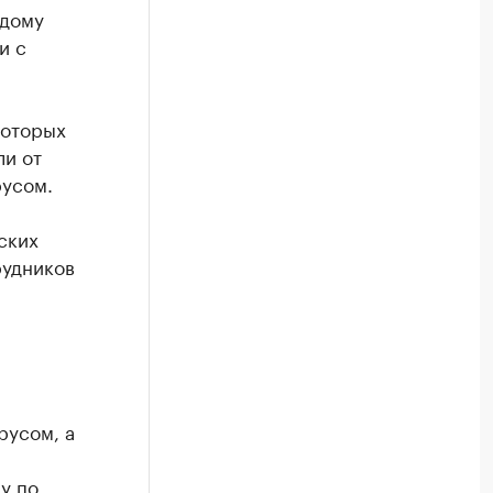
 дому
и с
которых
ли от
русом.
ских
рудников
русом, а
у по