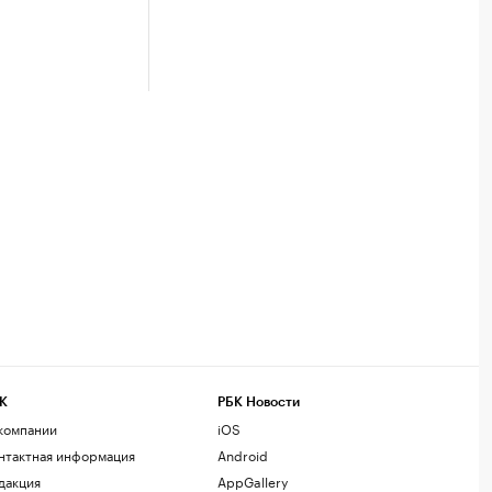
К
РБК Новости
компании
iOS
нтактная информация
Android
дакция
AppGallery