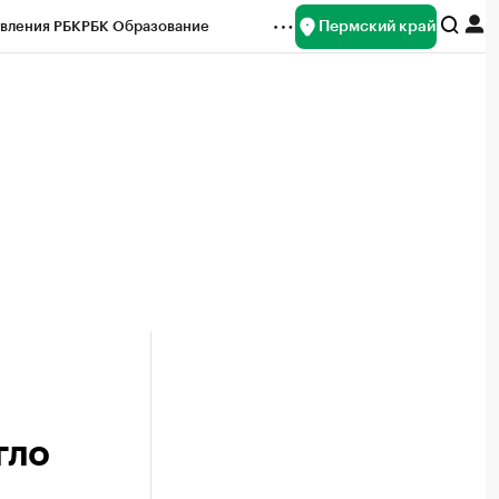
Пермский край
вления РБК
РБК Образование
редитные рейтинги
Франшизы
Газета
ок наличной валюты
гло