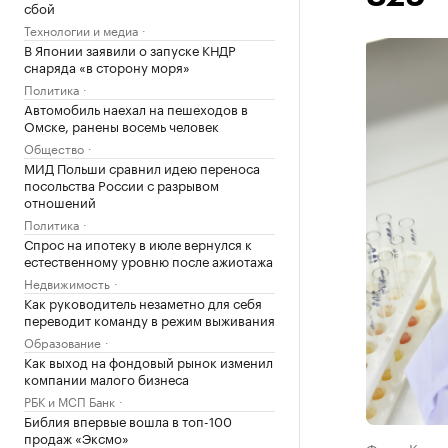
сбой
Технологии и медиа
В Японии заявили о запуске КНДР
снаряда «в сторону моря»
Политика
Автомобиль наехал на пешеходов в
Омске, ранены восемь человек
Общество
МИД Польши сравнил идею переноса
посольства России с разрывом
отношений
Политика
Спрос на ипотеку в июле вернулся к
естественному уровню после ажиотажа
Недвижимость
Как руководитель незаметно для себя
переводит команду в режим выживания
Образование
Как выход на фондовый рынок изменил
компании малого бизнеса
РБК и МСП Банк
Библия впервые вошла в топ-100
продаж «Эксмо»
Фото: Конс