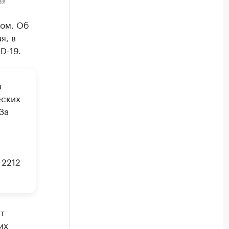
ом. Об
я, в
D-19.
в
еских
За
й
 2212
т
их