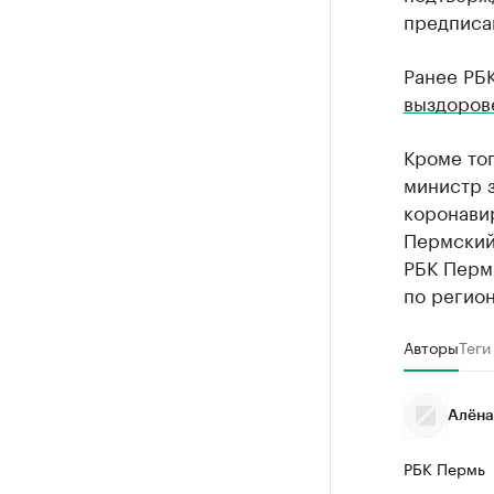
предписа
Ранее РБК
выздоров
Кроме тог
министр 
коронави
Пермский
РБК Пермь
по регион
Авторы
Теги
Алёна
РБК Пермь