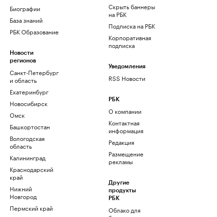
Скрыть баннеры
Биографии
на РБК
База знаний
Подписка на РБК
РБК Образование
Корпоративная
подписка
Новости
регионов
Уведомления
Санкт-Петербург
RSS Новости
и область
Екатеринбург
РБК
Новосибирск
О компании
Омск
Контактная
Башкортостан
информация
Вологодская
Редакция
область
Размещение
Калининград
рекламы
Краснодарский
край
Другие
Нижний
продукты
Новгород
РБК
Пермский край
Облако для