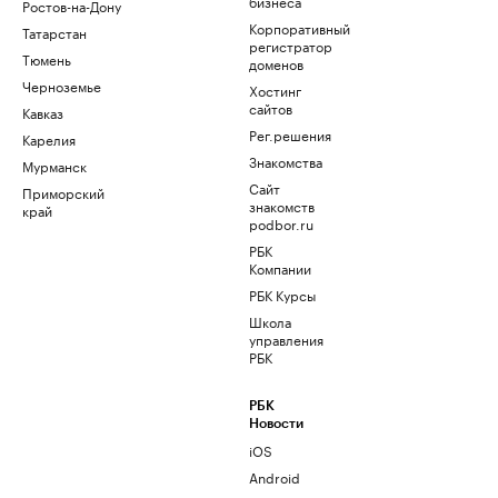
бизнеса
Ростов-на-Дону
Корпоративный
Татарстан
регистратор
Тюмень
доменов
Черноземье
Хостинг
сайтов
Кавказ
Рег.решения
Карелия
Знакомства
Мурманск
Сайт
Приморский
знакомств
край
podbor.ru
РБК
Компании
РБК Курсы
Школа
управления
РБК
РБК
Новости
iOS
Android