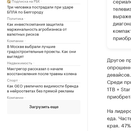
сериало
Подписка на РБК
Три человека пострадали при ударе
телеви
БПЛА по Белгороду
выражен
Политика
диагон
Как инвесткомпания защитила
маржинальность агробизнеса от
компак
валютных рисков
приобр
Компании
В Москве выбрали лучшие
градостроительные проекты. Как они
выглядят
Другое п
Недвижимость
опрошенн
Макгрегор рассказал о начале
восстановления после травмы колена
девайсов.
Спорт
Среди при
Как GEO увеличило видимости бренда
1TB + Sta
в нейроответах без прямой рекламы
приобрета
Компании
Загрузить еще
На лидерс
еда. Час
края. 47%