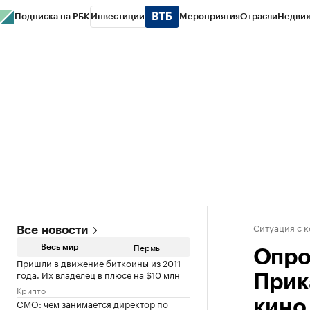
Подписка на РБК
Инвестиции
Мероприятия
Отрасли
Недви
РБК Курсы
РБК Life
Тренды
Визионеры
Национальные проекты
Горо
Спецпроекты СПб
Конференции СПб
Спецпроекты
Проверка конт
Ситуация с 
Все новости
Пермь
Весь мир
Опро
Пришли в движение биткоины из 2011
года. Их владелец в плюсе на $10 млн
Прик
Крипто
CMO: чем занимается директор по
кино 