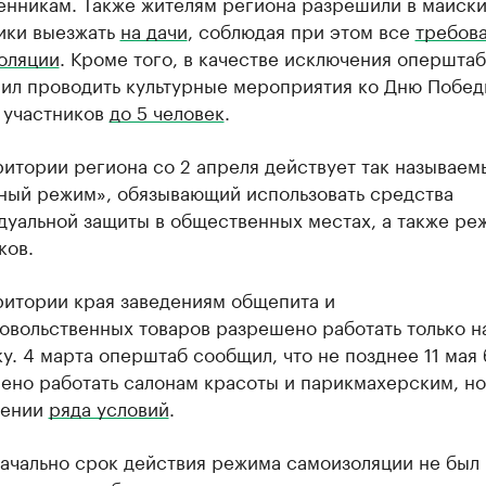
енникам. Также жителям региона разрешили в майск
ики выезжать
на дачи
, соблюдая при этом все
требов
оляции
. Кроме того, в качестве исключения оперштаб
ил проводить культурные мероприятия ко Дню Побед
 участников
до 5 человек
.
ритории региона со 2 апреля действует так называем
ный режим», обязывающий использовать средства
дуальной защиты в общественных местах, а также ре
ков.
ритории края заведениям общепита и
овольственных товаров разрешено работать только н
у. 4 марта оперштаб сообщил, что не позднее 11 мая 
ено работать салонам красоты и парикмахерским, но
дении
ряда условий
.
ачально срок действия режима самоизоляции не был