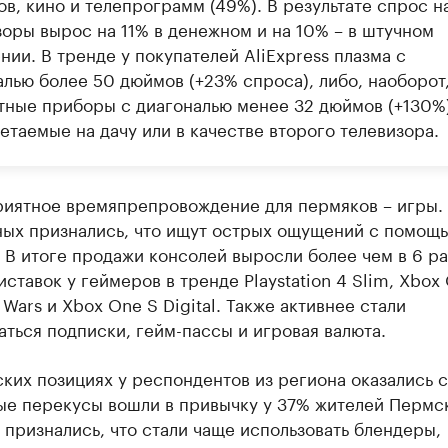
в, кино и телепрограмм (49%). В результате спрос н
зоры вырос на 11% в денежном и на 10% – в штучном
ии. В тренде у покупателей AliExpress плазма с
алью более 50 дюймов (+23% спроса), либо, наоборот
тные приборы с диагональю менее 32 дюймов (+130%)
етаемые на дачу или в качестве второго телевизора.
риятное времяпрепровождение для пермяков – игры.
ых признались, что ищут острых ощущений с помощ
 В итоге продажи консолей выросли более чем в 6 ра
ставок у геймеров в тренде Playstation 4 Slim, Xbox
r Wars и Xbox One S Digital. Также активнее стали
ться подписки, гейм-пассы и игровая валюта.
ких позициях у респондентов из региона оказались с
тые перекусы вошли в привычку у 37% жителей Пермс
 признались, что стали чаще использовать блендеры,