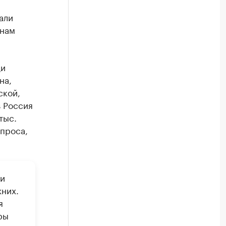
али
онам
ди
на,
ской,
s Россия
тыс.
проса,
ли
жних.
я
ры