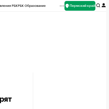
Пермский край
вления РБК
РБК Образование
редитные рейтинги
Франшизы
Газета
ок наличной валюты
рят