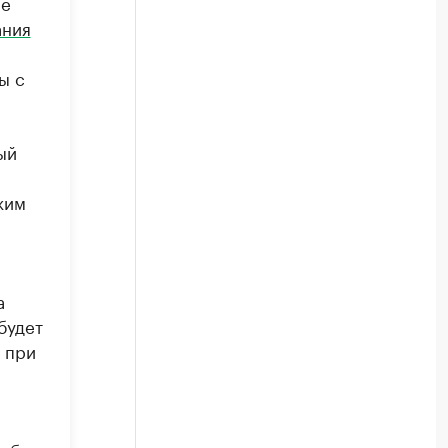
ие
ания
ы с
ый
жим
а
будет
 при