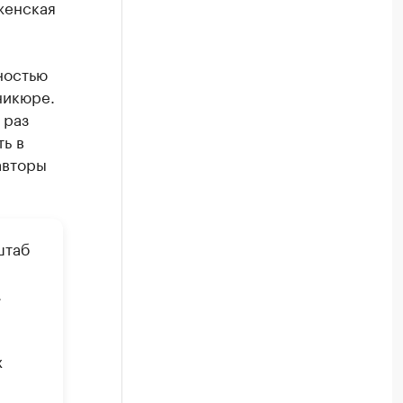
женская
ностью
никюре.
 раз
ь в
авторы
штаб
.
х