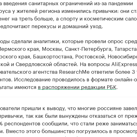
а введения санитарных ограничений из-за пандемии
уса у жителей региона изменились привычки: они ст
енег на треть больше, а спорту и косметическим сал
редпочитают перекусы и домашний уход.
воды сделали аналитики, которые провели опрос сре
ермского края, Москвы, Санкт-Петербурга, Татарста
рского края, Башкортостана, Ростовской, Новосибир
ой и Свердловской областей. На вопросы AliExpres
вательского агентства ResearchMe ответили более 3 
нтов. Исследование проводилось в формате онлайн-о
льтаты имеются
в распоряжении редакции РБК
.
ователи пришли к выводу, что многие россияне заве
привычки, так как были вынуждены отказаться от пре
2% респондентов сообщили, что стали реже заниматьс
м. Вместо этого большинство погрузилось в просмот