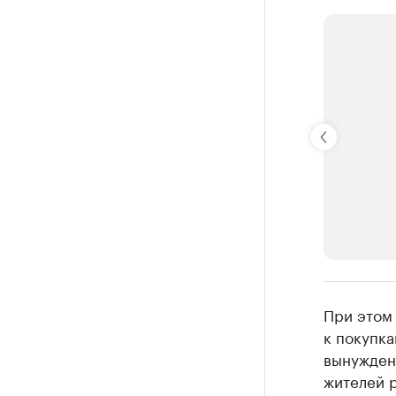
РБК Компан
При этом
Крупней
к покупка
вынужден
Ознакомьтесь
жителей р