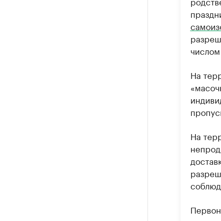
родств
праздн
самоиз
разреш
числом
На тер
«масоч
индиви
пропус
На тер
непрод
доставк
разреш
соблю
Первон