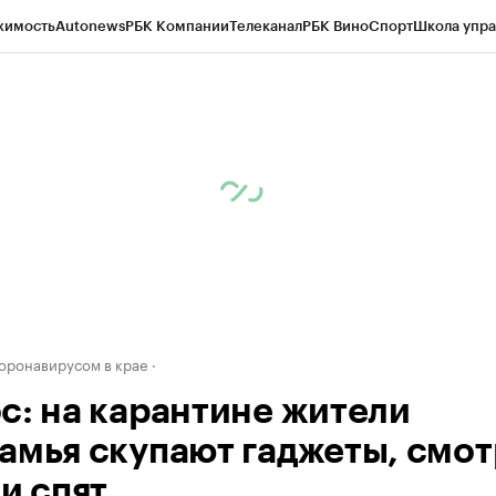
жимость
Autonews
РБК Компании
Телеканал
РБК Вино
Спорт
Школа упра
д
Стиль
Крипто
РБК Бизнес-среда
Дискуссионный клуб
Исследования
К
рагентов
Политика
Экономика
Бизнес
Технологии и медиа
Финансы
Рын
коронавирусом в крае
с: на карантине жители
амья скупают гаджеты, смот
и спят