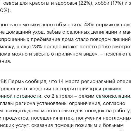
товары для красоты и здоровья (22%), хобби (17%) и 
0%).
ность косметики легко объяснить. 48% пермяков пол
на домашний уход, забыв о салонных депиляции и ма
опрошенных пребывание дома стало поводом лишний
маску, а еще 23% предпочитают просто реже смотрет
дома можно и забыть о приличном виде», – поясняют 
ания.
РБК Пермь сообщал, что 14 марта региональный опер
 решение о введении на территории края
режима
нной готовности
, со 2 апреля – режим
самоизоляции
 главы региона установлены ограничения, согласно
м покидать дома можно только для поездок на работу,
и продуктов, посещения аптек, получения неотложны
нских услуг, оказания помощи пожилым и больным