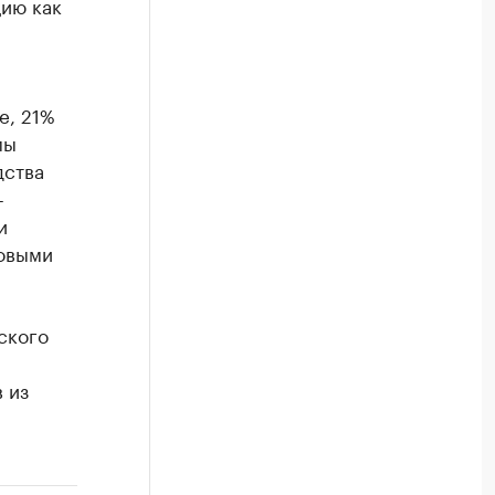
ию как
е, 21%
мы
дства
-
и
говыми
ского
 из