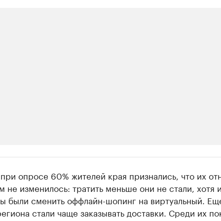
ии
 при опросе 60% жителей края признались, что их о
шие производители и продавцы медийной п
м не изменилось: тратить меньше они не стали, хотя 
ы были сменить оффлайн-шопинг на виртуальный. Ещ
 с информацией в каталоге
егиона стали чаще заказывать доставки. Среди их по