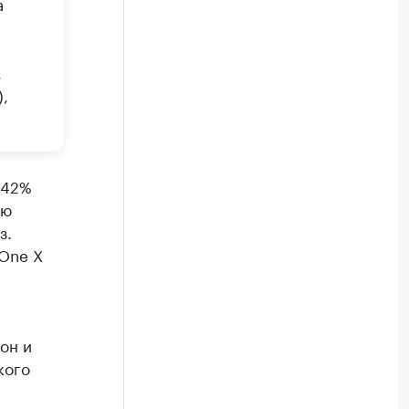
а
,
,
 42%
ью
з.
 One X
он и
кого