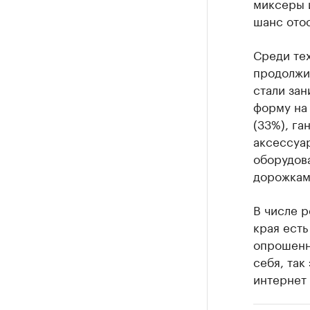
миксеры 
шанс отос
Среди тех
продолжил
стали за
форму на
(33%), га
аксессуар
оборудов
дорожками
В числе р
края есть
опрошенны
себя, так
интернет