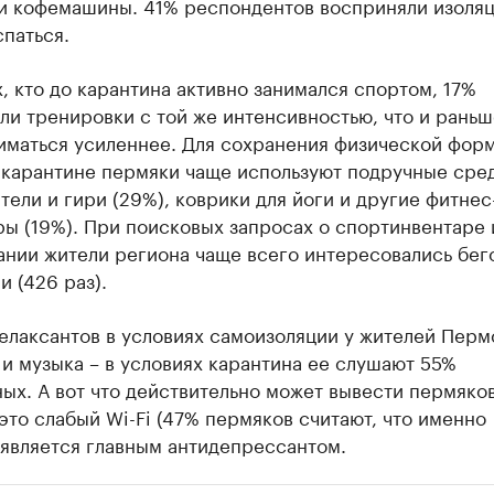
и кофемашины. 41% респондентов восприняли изоляц
паться.
, кто до карантина активно занимался спортом, 17%
и тренировки с той же интенсивностью, что и раньш
ниматься усиленнее. Для сохранения физической фор
 карантине пермяки чаще используют подручные сре
нтели и гири (29%), коврики для йоги и другие фитнес
ы (19%). При поисковых запросах о спортинвентаре 
ании жители региона чаще всего интересовались бе
 (426 раз).
елаксантов в условиях самоизоляции у жителей Перм
 и музыка – в условиях карантина ее слушают 55%
х. А вот что действительно может вывести пермяков
 это слабый Wi-Fi (47% пермяков считают, что именно
 является главным антидепрессантом.