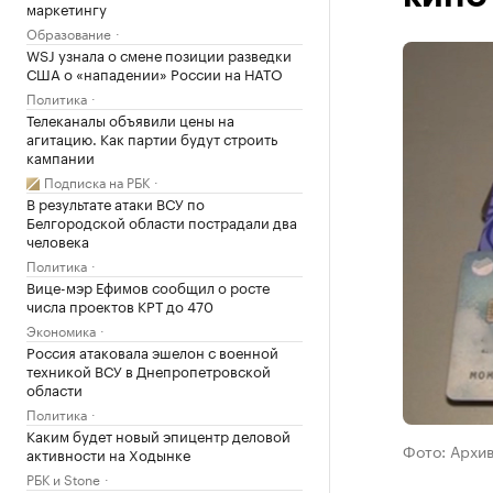
маркетингу
Образование
WSJ узнала о смене позиции разведки
США о «нападении» России на НАТО
Политика
Телеканалы объявили цены на
агитацию. Как партии будут строить
кампании
Подписка на РБК
В результате атаки ВСУ по
Белгородской области пострадали два
человека
Политика
Вице-мэр Ефимов сообщил о росте
числа проектов КРТ до 470
Экономика
Россия атаковала эшелон с военной
техникой ВСУ в Днепропетровской
области
Политика
Каким будет новый эпицентр деловой
Фото: Архи
активности на Ходынке
РБК и Stone