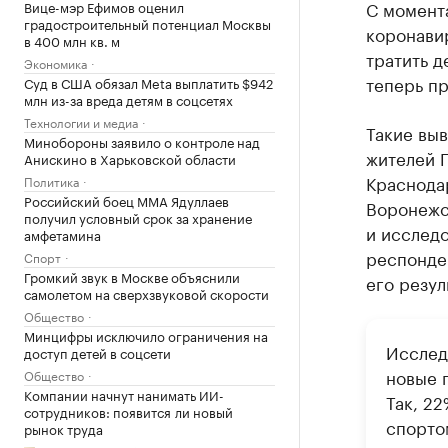
С момент
Вице-мэр Ефимов оценил
градостроительный потенциал Москвы
коронавир
в 400 млн кв. м
тратить д
Экономика
теперь п
Суд в США обязал Meta выплатить $942
млн из-за вреда детям в соцсетях
Технологии и медиа
Такие вы
Минобороны заявило о контроле над
жителей П
Анискино в Харьковской области
Краснода
Политика
Российский боец ММА Ядуллаев
Воронежск
получил условный срок за хранение
и исследо
амфетамина
респонде
Спорт
Громкий звук в Москве объяснили
его резу
самолетом на сверхзвуковой скорости
Общество
Минцифры исключило ограничения на
Исслед
доступ детей в соцсети
новые 
Общество
Компании начнут нанимать ИИ-
Так, 2
сотрудников: появится ли новый
спорто
рынок труда