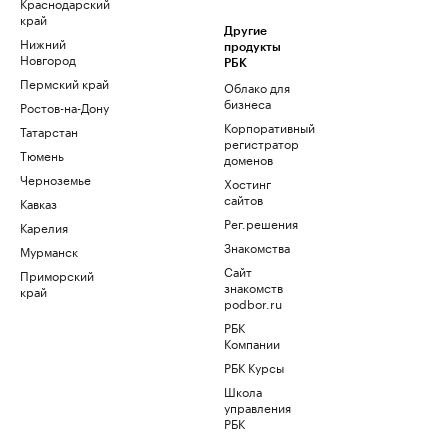
Краснодарский
край
Другие
Нижний
продукты
Новгород
РБК
Пермский край
Облако для
бизнеса
Ростов-на-Дону
Корпоративный
Татарстан
регистратор
Тюмень
доменов
Черноземье
Хостинг
сайтов
Кавказ
Рег.решения
Карелия
Знакомства
Мурманск
Сайт
Приморский
знакомств
край
podbor.ru
РБК
Компании
РБК Курсы
Школа
управления
РБК