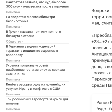
Лантратова заявила, что судьба более
300 курян неизвестна после вторжения
Вопреки 
Политика
территор
На подлете к Москве сбили три
беспилотника
мая, счит
Политика
В Грузии назвали причину полного
«Преобла
блэкаута в стране
+23...+27
Общество
В Германии увидели «сценарий
половины
теракта» в инциденте с дроном в
Антицикло
аэропорту
преимуще
Политика
Украина признала угрозой
день, в в
нацбезопасности актрису из сериала
грозовых 
«СашаТаня»
Пермског
Политика
Reuters раскрыл одну из крупнейших
среды Па
уступок Ирану в конфликте с США
Политика
Три российских аэропорта закрыли для
Ранее 
полетов
будет б
Политика