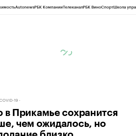
жимость
Autonews
РБК Компании
Телеканал
РБК Вино
Спорт
Школа упра
д
Стиль
Крипто
РБК Бизнес-среда
Дискуссионный клуб
Исследования
К
рагентов
Политика
Экономика
Бизнес
Технологии и медиа
Финансы
Рын
 COVID-19
о в Прикамье сохранится
ше, чем ожидалось, но
лодание близко