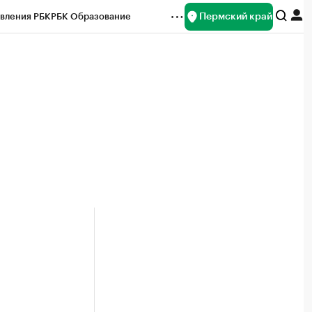
Пермский край
вления РБК
РБК Образование
редитные рейтинги
Франшизы
Газета
ок наличной валюты