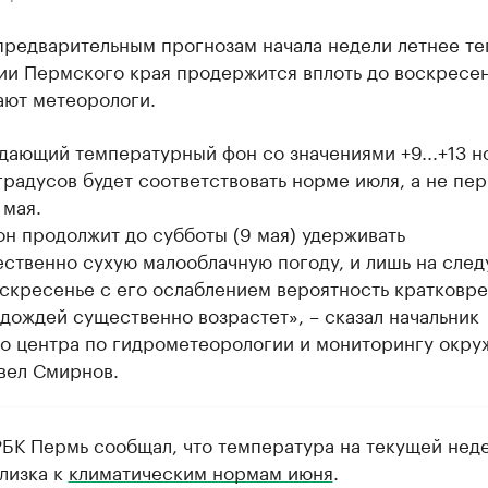
предварительным прогнозам начала недели летнее те
ии Пермского края продержится вплоть до воскресен
ают метеорологи.
дающий температурный фон со значениями +9...+13 н
 градусов будет соответствовать норме июля, а не пе
 мая.
н продолжит до субботы (9 мая) удерживать
ственно сухую малооблачную погоду, и лишь на сле
оскресенье с его ослаблением вероятность кратковр
дождей существенно возрастет», – сказал начальник
о центра по гидрометеорологии и мониторингу окр
вел Смирнов.
РБК Пермь сообщал, что температура на текущей нед
лизка к
климатическим нормам июня
.