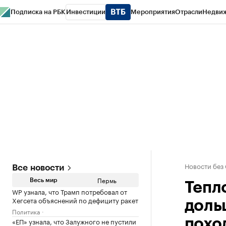
Подписка на РБК
Инвестиции
Мероприятия
Отрасли
Недви
РБК Курсы
РБК Life
Тренды
Визионеры
Национальные проекты
Горо
Спецпроекты СПб
Конференции СПб
Спецпроекты
Проверка конт
Новости без
Все новости
Пермь
Весь мир
Тепл
WP узнала, что Трамп потребовал от
Хегсета объяснений по дефициту ракет
доль
Политика
«ЕП» узнала, что Залужного не пустили
похо