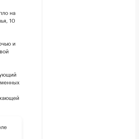
пло на
ья, 10
очью и
рвой
дующий
еменных
ужающей
еле