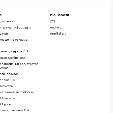
К
РБК Новости
компании
iOS
нтактная информация
Android
дакция
AppGallery
змещение рекламы
угие продукты РБК
лако для бизнеса
рпоративный регистратор
менов
стинг сайтов
г.решения
акомства
йт знакомств podbor.ru
К Компании
К Курсы
ола управления РБК