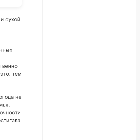
 и сухой
енные
ственно
это, тем
огода не
мая.
точности
остигала