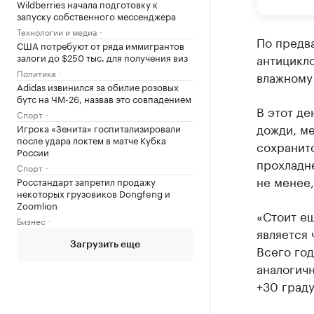
Wildberries начала подготовку к
запуску собственного мессенджера
Технологии и медиа
По предва
США потребуют от ряда иммигрантов
залоги до $250 тыс. для получения виз
антицикло
Политика
влажному
Adidas извинился за обилие розовых
бутс на ЧМ-26, назвав это совпадением
В этот д
Спорт
дожди, ме
Игрока «Зенита» госпитализировали
после удара локтем в матче Кубка
сохранитс
России
прохладне
Спорт
не менее,
Росстандарт запретил продажу
некоторых грузовиков Dongfeng и
Zoomlion
«Стоит ещ
Бизнес
является
Загрузить еще
Всего год
аналогичн
+30 граду