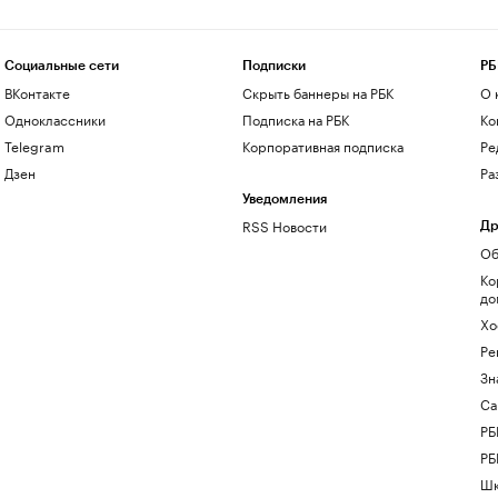
Социальные сети
Подписки
РБ
ВКонтакте
Скрыть баннеры на РБК
О 
Одноклассники
Подписка на РБК
Ко
Telegram
Корпоративная подписка
Ре
Дзен
Ра
Уведомления
RSS Новости
Др
Об
Ко
до
Хо
Ре
Зн
Са
РБ
РБ
Шк