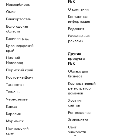
РБК
Новосибирск
О компании
Омск
Контактная
Башкортостан
информация
Вологодская
Редакция
область
Размещение
Калининград
рекламы
Краснодарский
край
Другие
Нижний
продукты
Новгород
РБК
Пермский край
Облако для
бизнеса
Ростов-на-Дону
Корпоративный
Татарстан
регистратор
Тюмень
доменов
Черноземье
Хостинг
сайтов
Кавказ
Рег.решения
Карелия
Знакомства
Мурманск
Сайт
Приморский
знакомств
край