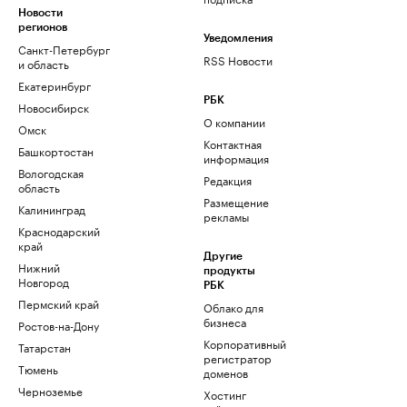
Новости
регионов
Уведомления
Санкт-Петербург
RSS Новости
и область
Екатеринбург
РБК
Новосибирск
О компании
Омск
Контактная
Башкортостан
информация
Вологодская
Редакция
область
Размещение
Калининград
рекламы
Краснодарский
край
Другие
Нижний
продукты
Новгород
РБК
Пермский край
Облако для
бизнеса
Ростов-на-Дону
Корпоративный
Татарстан
регистратор
Тюмень
доменов
Черноземье
Хостинг