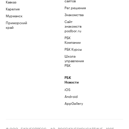
сайтов
Кавказ
Рег.решения
Карелия
Знакомства
Мурманск
Сайт
Приморский
знакомств
край
podbor.ru
РБК
Компании
РБК Курсы
Школа
управления
РБК
РБК
Новости
iOS
Android
AppGallery
© ООО «БИЗНЕСПРЕСС», АО «РОСБИЗНЕСКОНСАЛТИНГ», 1995–