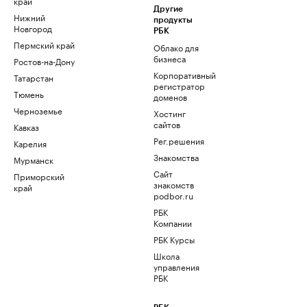
край
Другие
Нижний
продукты
Новгород
РБК
Пермский край
Облако для
бизнеса
Ростов-на-Дону
Корпоративный
Татарстан
регистратор
Тюмень
доменов
Черноземье
Хостинг
сайтов
Кавказ
Рег.решения
Карелия
Знакомства
Мурманск
Сайт
Приморский
знакомств
край
podbor.ru
РБК
Компании
РБК Курсы
Школа
управления
РБК