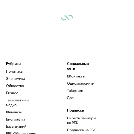
Рубрики
Социальные
сети
Политика
ВКонтакте
Экономика
Одноклассники
Общество
Telegram
Бизнес
Дзен
Технологии и
медиа
Финансы
Подписки
Скрыть баннеры
Биографии
на РБК
База знаний
Подписка на РБК
РБК Образование