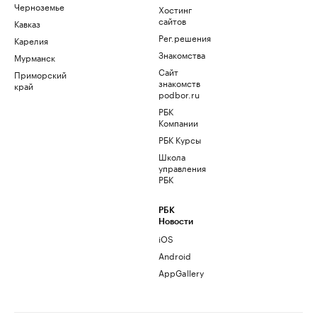
Черноземье
Хостинг
сайтов
Кавказ
Рег.решения
Карелия
Знакомства
Мурманск
Сайт
Приморский
знакомств
край
podbor.ru
РБК
Компании
РБК Курсы
Школа
управления
РБК
РБК
Новости
iOS
Android
AppGallery