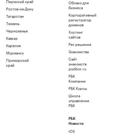
Пермский край
Облако для
бизнеса
Ростов-на-Дону
Корпоративный
Татарстан
регистратор
Тюмень
доменов
Черноземье
Хостинг
сайтов
Кавказ
Рег.решения
Карелия
Знакомства
Мурманск
Сайт
Приморский
знакомств
край
podbor.ru
РБК
Компании
РБК Курсы
Школа
управления
РБК
РБК
Новости
iOS