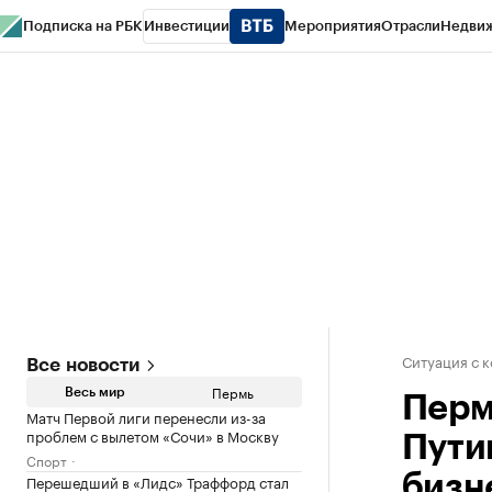
Подписка на РБК
Инвестиции
Мероприятия
Отрасли
Недви
РБК Курсы
РБК Life
Тренды
Визионеры
Национальные проекты
Горо
Спецпроекты СПб
Конференции СПб
Спецпроекты
Проверка конт
Ситуация с 
Все новости
Пермь
Весь мир
Перм
Матч Первой лиги перенесли из-за
проблем с вылетом «Сочи» в Москву
Пути
Спорт
Перешедший в «Лидс» Траффорд стал
бизн