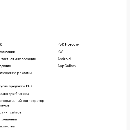
К
РБК Новости
компании
iOS
нтактная информация
Android
дакция
AppGallery
змещение рекламы
угие продукты РБК
лако для бизнеса
рпоративный регистратор
менов
стинг сайтов
г.решения
акомства