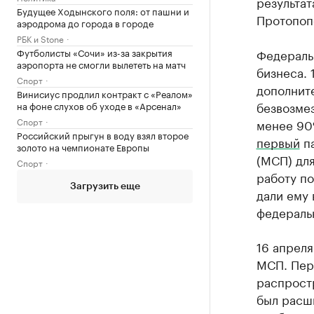
результа
Будущее Ходынского поля: от пашни и
Протопоп
аэродрома до города в городе
РБК и Stone
Футболисты «Сочи» из-за закрытия
Федераль
аэропорта не смогли вылететь на матч
бизнеса. 
Спорт
дополните
Винисиус продлил контракт с «Реалом»
безвозме
на фоне слухов об уходе в «Арсенал»
Спорт
менее 90
Российский прыгун в воду взял второе
первый
па
золото на чемпионате Европы
(МСП) для
Спорт
работу п
Загрузить еще
дали ему 
федераль
16 апрел
МСП. Пер
распростр
был расши