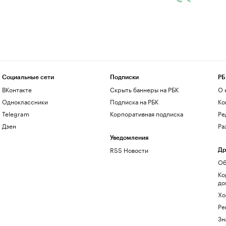
Социальные сети
Подписки
РБ
ВКонтакте
Скрыть баннеры на РБК
О 
Одноклассники
Подписка на РБК
Ко
Telegram
Корпоративная подписка
Ре
Дзен
Ра
Уведомления
RSS Новости
Др
Об
Ко
до
Хо
Ре
Зн