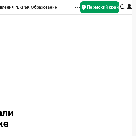
Пермский край
вления РБК
РБК Образование
редитные рейтинги
Франшизы
Газета
ок наличной валюты
али
ке