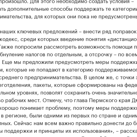
произошло. Для этого необходимо создать условия –
ать дополнительные способы поддержать те категори
имательства, для которых они пока не предусмотрен
 наших ключевых предложений – внести ряд поправок
кодекс, среди которых введение понятия «дистанцио
 Также попросили рассмотреть возможность помощи п
бнуление налогов по отдельным, а отсрочку – по все
. Еще мы предложили предусмотреть меры поддержк
м, которые не попадают в категорию поддерживаемо
среднего предпринимательства. В целом же, с точки 
еготделения, пакеты, которые сформированы на фед
льном уровнях, позволят сохранить очень значительн
о рабочих мест. Отмечу, что глава Пермского края 
хорошо понимает проблему, поэтому меры поддержк
в регионе, были одними из первых по стране и одни
ных. Сейчас нам всем важно правильно донести до б
 поддержки и принципы их использования», – расска