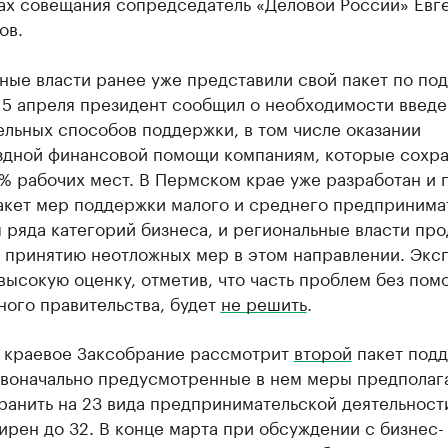
тах совещания сопредседатель «Деловой России» Евг
ов.
ные власти ранее уже представили свой пакет по по
15 апреля президент сообщил о необходимости введ
льных способов поддержки, в том числе оказании
здной финансовой помощи компаниям, которые сохра
% рабочих мест. В Пермском крае уже разработан и 
кет мер поддержки малого и среднего предпринима
 ряда категорий бизнеса, и региональные власти пр
о принятию неотложных мер в этом направлении. Экс
высокую оценку, отметив, что часть проблем без пом
ного правительства, будет
не решить
.
я краевое Заксобрание рассмотрит
второй
пакет под
воначально предусмотренные в нем меры предполаг
анить на 23 вида предпринимательской деятельности
рен до 32. В конце марта при обсуждении с бизнес-