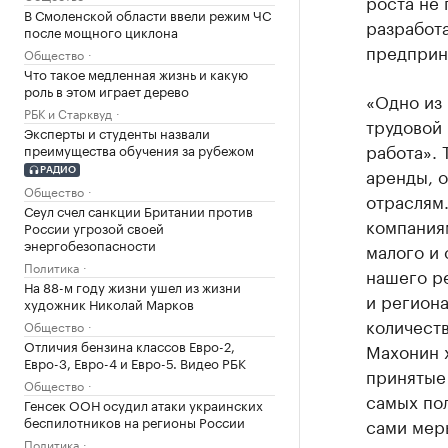
роста не 
В Смоленской области ввели режим ЧС
разработ
после мощного циклона
предприн
Общество
Что такое медленная жизнь и какую
роль в этом играет дерево
«Одно из
РБК и Старквуд
трудовой 
Эксперты и студенты назвали
работа».
преимущества обучения за рубежом
аренды, о
РАДИО
Общество
отраслям
Сеул счел санкции Британии против
компания
России угрозой своей
энергобезопасности
малого и 
Политика
нашего р
На 88-м году жизни ушел из жизни
и региона
художник Николай Марков
количеств
Общество
Отличия бензина классов Евро-2,
Махонин 
Евро-3, Евро-4 и Евро-5. Видео РБК
принятые 
Общество
самых пол
Генсек ООН осудил атаки украинских
беспилотников на регионы России
сами меры
Политика