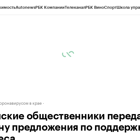
жимость
Autonews
РБК Компании
Телеканал
РБК Вино
Спорт
Школа упра
д
Стиль
Крипто
РБК Бизнес-среда
Дискуссионный клуб
Исследования
К
рагентов
Политика
Экономика
Бизнес
Технологии и медиа
Финансы
Рын
коронавирусом в крае
ские общественники перед
ну предложения по поддерж
еса