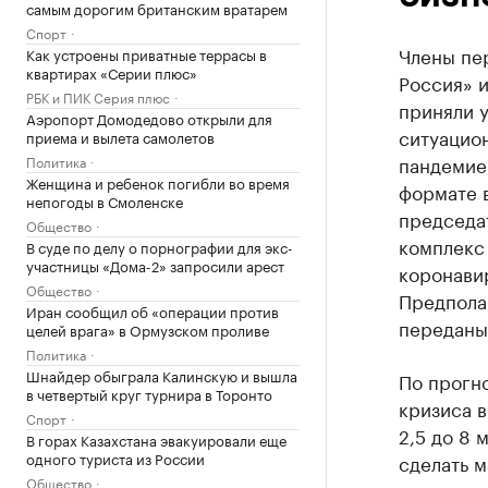
самым дорогим британским вратарем
Спорт
Члены пе
Как устроены приватные террасы в
квартирах «Серии плюс»
Россия» 
РБК и ПИК Серия плюс
приняли 
Аэропорт Домодедово открыли для
ситуацио
приема и вылета самолетов
пандемие
Политика
Женщина и ребенок погибли во время
формате 
непогоды в Смоленске
председа
Общество
комплекс
В суде по делу о порнографии для экс-
участницы «Дома-2» запросили арест
коронави
Общество
Предполаг
Иран сообщил об «операции против
переданы
целей врага» в Ормузском проливе
Политика
Шнайдер обыграла Калинскую и вышла
По прогно
в четвертый круг турнира в Торонто
кризиса в
Спорт
2,5 до 8 
В горах Казахстана эвакуировали еще
одного туриста из России
сделать м
Общество