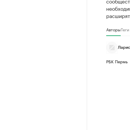
сообществ
необходи
расширят
Авторы
Теги
Ларис
РБК Пермь