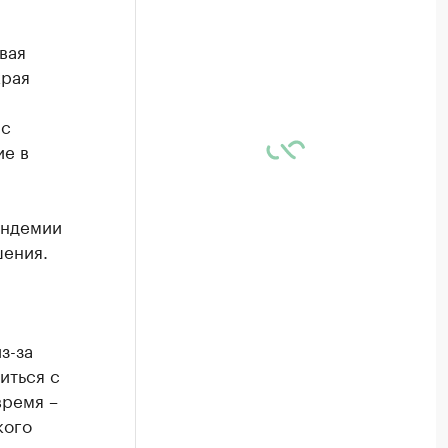
вая
края
 с
ие в
андемии
шения.
з-за
иться с
время –
кого