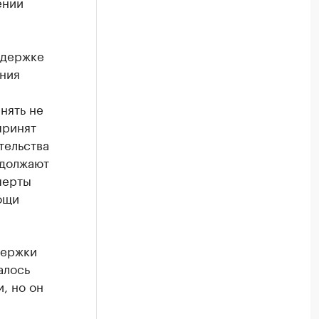
ений
ддержке
ения
нять не
принят
тельства
одолжают
перты
ощи
держки
алось
, но он