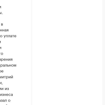
и
ы.
 в
нная
о уплате
м
и
го
зрения
еральном
ое
Дмитрий
и,
ми из
изнеса
зал о