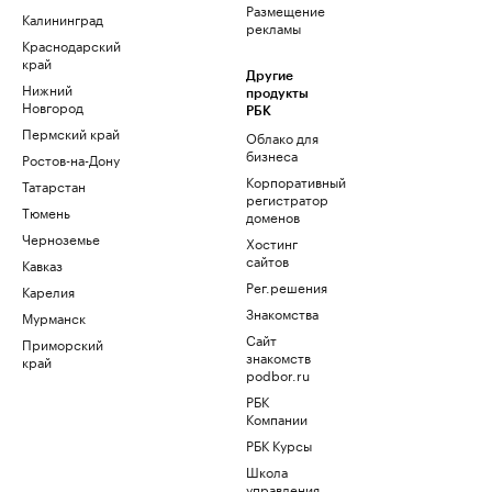
Размещение
Калининград
рекламы
Краснодарский
край
Другие
Нижний
продукты
Новгород
РБК
Пермский край
Облако для
бизнеса
Ростов-на-Дону
Корпоративный
Татарстан
регистратор
Тюмень
доменов
Черноземье
Хостинг
сайтов
Кавказ
Рег.решения
Карелия
Знакомства
Мурманск
Сайт
Приморский
знакомств
край
podbor.ru
РБК
Компании
РБК Курсы
Школа
управления