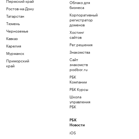
Пермский край
Облако для
бизнеса
Ростов-на-Дону
Корпоративный
Татарстан
регистратор
Тюмень
доменов
Черноземье
Хостинг
сайтов
Кавказ
Рег.решения
Карелия
Знакомства
Мурманск
Сайт
Приморский
знакомств
край
podbor.ru
РБК
Компании
РБК Курсы
Школа
управления
РБК
РБК
Новости
iOS