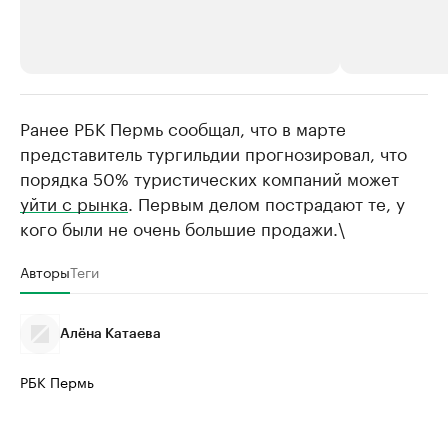
Ранее РБК Пермь сообщал, что в марте
РБК Компании
РБК Компании
представитель тургильдии прогнозировал, что
Крупнейшие производители и
Страховые к
порядка 50% туристических компаний может
продавцы медийной продукции
присутствую
уйти с рынка
. Первым делом пострадают те, у
Ознакомьтесь с информацией в каталоге
Посмотрите в ката
кого были не очень большие продажи.\
Авторы
Теги
Алёна Катаева
РБК Пермь