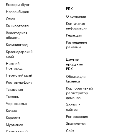
Екатеринбург
РБК
Новосибирск
О компании
Омск
Контактная
Башкортостан
информация
Вологодская
Редакция
область
Размещение
Калининград
рекламы
Краснодарский
край
Другие
Нижний
продукты
Новгород
РБК
Пермский край
Облако для
бизнеса
Ростов-на-Дону
Корпоративный
Татарстан
регистратор
Тюмень
доменов
Черноземье
Хостинг
сайтов
Кавказ
Рег.решения
Карелия
Знакомства
Мурманск
Сайт
Приморский