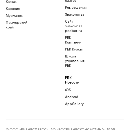
Кавказ
Рег.решения
Карелия
Знакомства
Мурманск
Сайт
Приморский
знакомств
край
podbor.ru
РБК
Компании
РБК Курсы
Школа
управления
РБК
РБК
Новости
iOS
Android
AppGallery
© ООО «БИЗНЕСПРЕСС», АО «РОСБИЗНЕСКОНСАЛТИНГ», 1995–