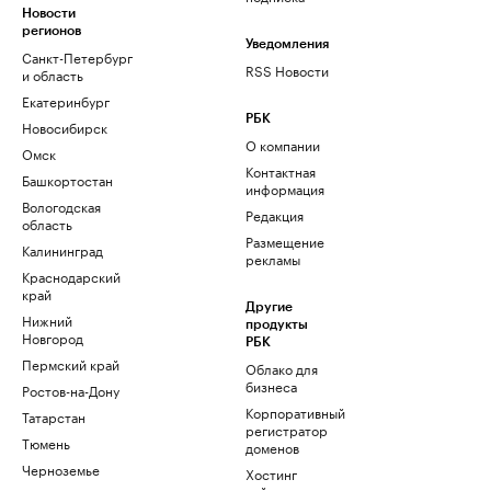
Новости
регионов
Уведомления
Санкт-Петербург
RSS Новости
и область
Екатеринбург
РБК
Новосибирск
О компании
Омск
Контактная
Башкортостан
информация
Вологодская
Редакция
область
Размещение
Калининград
рекламы
Краснодарский
край
Другие
Нижний
продукты
Новгород
РБК
Пермский край
Облако для
бизнеса
Ростов-на-Дону
Корпоративный
Татарстан
регистратор
Тюмень
доменов
Черноземье
Хостинг
сайтов