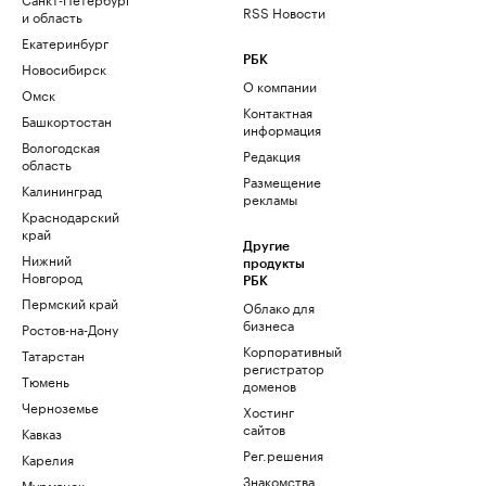
RSS Новости
и область
Екатеринбург
РБК
Новосибирск
О компании
Омск
Контактная
Башкортостан
информация
Вологодская
Редакция
область
Размещение
Калининград
рекламы
Краснодарский
край
Другие
Нижний
продукты
Новгород
РБК
Пермский край
Облако для
бизнеса
Ростов-на-Дону
Корпоративный
Татарстан
регистратор
Тюмень
доменов
Черноземье
Хостинг
сайтов
Кавказ
Рег.решения
Карелия
Знакомства
Мурманск