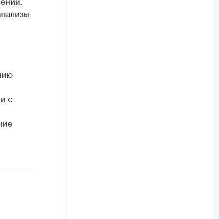
ении.
анализы
нию
и с
чие