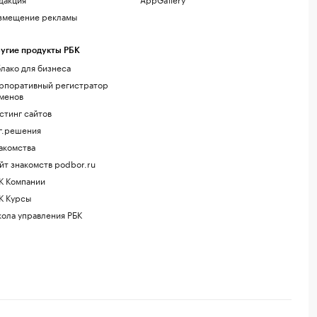
змещение рекламы
угие продукты РБК
лако для бизнеса
рпоративный регистратор
менов
стинг сайтов
г.решения
акомства
йт знакомств podbor.ru
К Компании
К Курсы
ола управления РБК