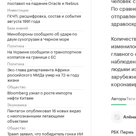
человек с
поставил на падение Oracle и Nebius
По сравн
Инвестиции
отправле
ГКЧП: расшифровка, состав и события
августа 1991 года
здравоох
База знаний
Минобороны сообщило об ударе по
Количеств
двум сухогрузам в Черном море
изменило
Политика
На Украине сообщили о транспортном
главного 
коллапсе на границе с ЕС
наблюдени
Политика
людьми из
Экс-глава департамента Африки
российского МИДа умер на 72-м году
зарубежны
жизни
коронави
Общество
Bloomberg узнал о росте импорта
нефти Китаем
Авторы
Теги
Экономика
Пентагон опубликовал 16 новых видео
с неопознанными летающими
Алёна
объектами
Общество
РБК Пермь
Трамп заявил, что победитель гонки ИИ