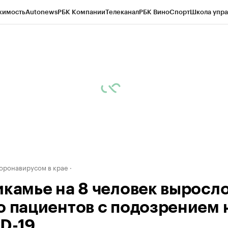
жимость
Autonews
РБК Компании
Телеканал
РБК Вино
Спорт
Школа упра
д
Стиль
Крипто
РБК Бизнес-среда
Дискуссионный клуб
Исследования
К
рагентов
Политика
Экономика
Бизнес
Технологии и медиа
Финансы
Рын
коронавирусом в крае
икамье на 8 человек выросл
о пациентов с подозрением 
D-19