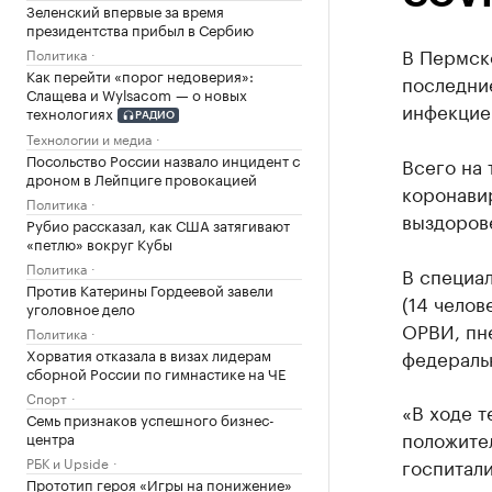
Зеленский впервые за время
президентства прибыл в Сербию
В Пермско
Политика
Как перейти «порог недоверия»:
последни
Слащева и Wylsacom — о новых
инфекцие
технологиях
РАДИО
Технологии и медиа
Посольство России назвало инцидент с
Всего на
дроном в Лейпциге провокацией
коронавир
Политика
выздорове
Рубио рассказал, как США затягивают
«петлю» вокруг Кубы
Политика
В специа
Против Катерины Гордеевой завели
(14 челов
уголовное дело
ОРВИ, пн
Политика
федераль
Хорватия отказала в визах лидерам
сборной России по гимнастике на ЧЕ
Спорт
«В ходе т
Семь признаков успешного бизнес-
положител
центра
госпитали
РБК и Upside
Прототип героя «Игры на понижение»