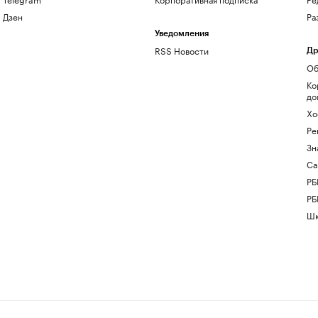
Дзен
Ра
Уведомления
RSS Новости
Др
Об
Ко
до
Хо
Ре
Зн
Са
РБ
РБ
Шк