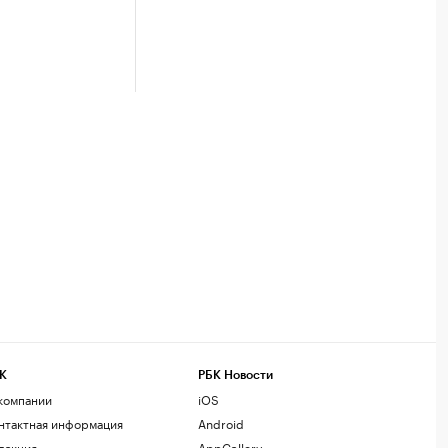
К
РБК Новости
компании
iOS
нтактная информация
Android
дакция
AppGallery