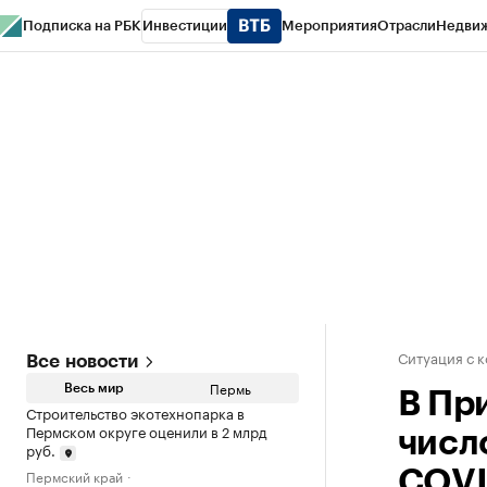
Подписка на РБК
Инвестиции
Мероприятия
Отрасли
Недви
РБК Курсы
РБК Life
Тренды
Визионеры
Национальные проекты
Горо
Спецпроекты СПб
Конференции СПб
Спецпроекты
Проверка конт
Ситуация с 
Все новости
Пермь
Весь мир
В Пр
Строительство экотехнопарка в
Пермском округе оценили в 2 млрд
числ
руб.
Пермский край
COVI