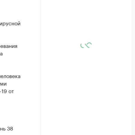
вирусной
левания
а
человека
ами
19 от
нь 38