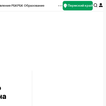
Пермский край
вления РБК
РБК Образование
редитные рейтинги
Франшизы
Газета
ок наличной валюты
о
на