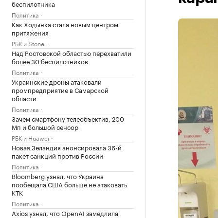
беспилотника
Политика
Как Ходынка стала новым центром
притяжения
РБК и Stone
Над Ростовской областью перехватили
более 30 беспилотников
Политика
Украинские дроны атаковали
промпредприятие в Самарской
области
Политика
Зачем смартфону телеобъектив, 200
Мп и большой сенсор
РБК и Huawei
Новая Зеландия анонсировала 36-й
пакет санкций против России
Политика
Bloomberg узнал, что Украина
пообещала США больше не атаковать
КТК
Политика
Axios узнал, что OpenAI замедлила