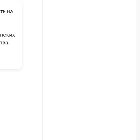
ть на
инских
тва