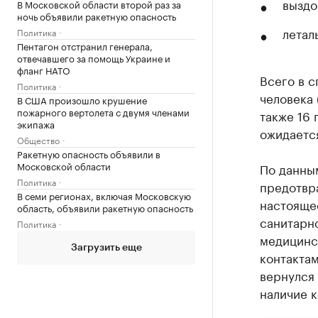
выздо
В Московской области второй раз за
ночь объявили ракетную опасность
летал
Политика
Пентагон отстранил генерала,
отвечавшего за помощь Украине и
фланг НАТО
Всего в 
Политика
человека 
В США произошло крушение
пожарного вертолета с двумя членами
также 16 
экипажа
ожидаетс
Общество
Ракетную опасность объявили в
Московской области
По данны
Политика
предотвр
В семи регионах, включая Московскую
настояще
область, объявили ракетную опасность
санитарно
Политика
медицинс
Загрузить еще
контактам
вернулся 
наличие 