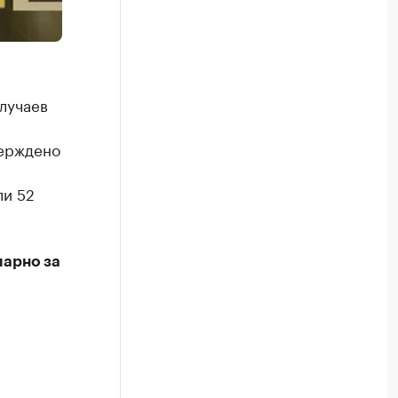
лучаев
а
верждено
ли 52
марно за