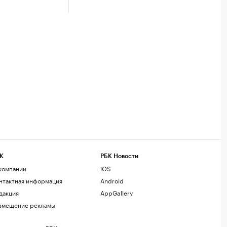
К
РБК Новости
компании
iOS
нтактная информация
Android
дакция
AppGallery
змещение рекламы