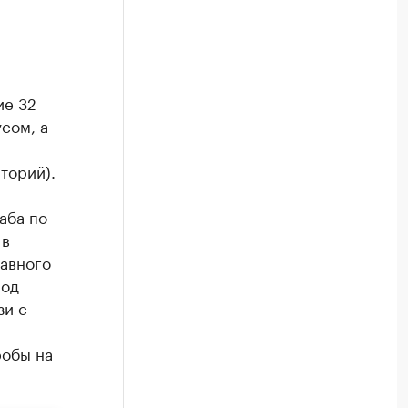
ие 32
сом, а
торий).
аба по
 в
авного
под
зи с
робы на