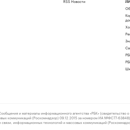
RSS Новости
Др
Об
Ко
до
Хо
Ре
Зн
Са
РБ
РБ
Шк
ения и материалы информационного агентства «РБК» (свидетельство о 
овых коммуникаций (Роскомнадзор) 09.12.2015 за номером ИА №ФС77-63848) 
 связи, информационных технологий и массовых коммуникаций (Роскомнадз