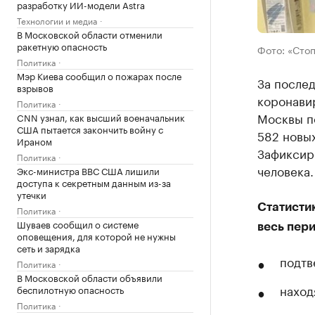
разработку ИИ-модели Astra
Технологии и медиа
В Московской области отменили
ракетную опасность
Фото: «Сто
Политика
Мэр Киева сообщил о пожарах после
За после
взрывов
коронави
Политика
Москвы п
CNN узнал, как высший военачальник
США пытается закончить войну с
582 новых
Ираном
Зафиксиро
Политика
человека.
Экс-министра ВВС США лишили
доступа к секретным данным из-за
утечки
Статисти
Политика
Шуваев сообщил о системе
весь пер
оповещения, для которой не нужны
сеть и зарядка
подтв
Политика
В Московской области объявили
наход
беспилотную опасность
Политика