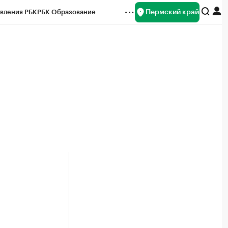
Пермский край
вления РБК
РБК Образование
редитные рейтинги
Франшизы
Газета
ок наличной валюты