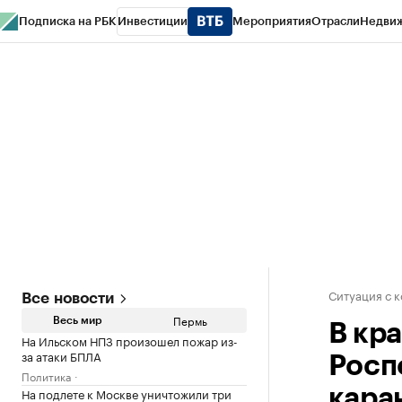
Подписка на РБК
Инвестиции
Мероприятия
Отрасли
Недви
РБК Курсы
РБК Life
Тренды
Визионеры
Национальные проекты
Горо
Спецпроекты СПб
Конференции СПб
Спецпроекты
Проверка конт
Ситуация с 
Все новости
Пермь
Весь мир
В кра
На Ильском НПЗ произошел пожар из-
за атаки БПЛА
Росп
Политика
На подлете к Москве уничтожили три
кара