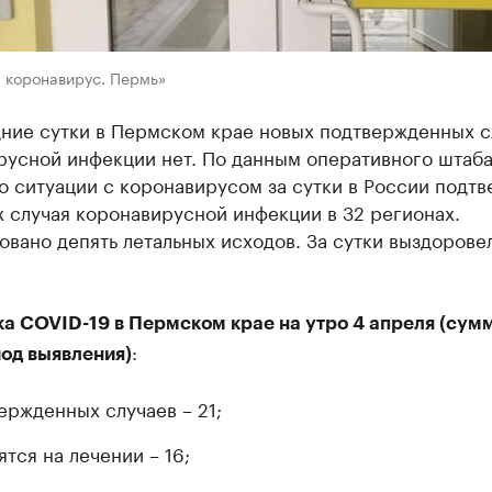
п коронавирус. Пермь»
дние сутки в Пермском крае новых подтвержденных с
русной инфекции нет. По данным оперативного штаб
о ситуации с коронавирусом за сутки в России подт
 случая коронавирусной инфекции в 32 регионах.
вано депять летальных исходов. За сутки выздорове
ка COVID-19 в Пермском крае на утро 4 апреля (сум
:
иод выявления)
ержденных случаев – 21;
ятся на лечении – 16;