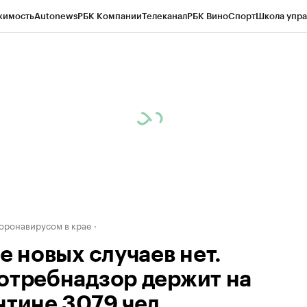
жимость
Autonews
РБК Компании
Телеканал
РБК Вино
Спорт
Школа упра
д
Стиль
Крипто
РБК Бизнес-среда
Дискуссионный клуб
Исследования
К
рагентов
Политика
Экономика
Бизнес
Технологии и медиа
Финансы
Рын
коронавирусом в крае
е новых случаев нет.
отребнадзор держит на
нтине 3079 чел.