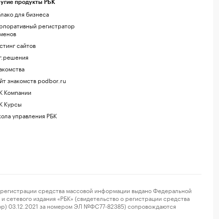
угие продукты РБК
лако для бизнеса
рпоративный регистратор
менов
стинг сайтов
г.решения
акомства
йт знакомств podbor.ru
К Компании
К Курсы
ола управления РБК
регистрации средства массовой информации выдано Федеральной
и сетевого издания «РБК» (свидетельство о регистрации средства
ор) 03.12.2021 за номером ЭЛ №ФС77-82385) сопровождаются