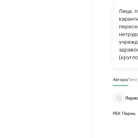
Лица, 
каранти
пересе
нетруд
учрежд
здраво
(кругло
Авторы
Теги
Ларис
РБК Пермь