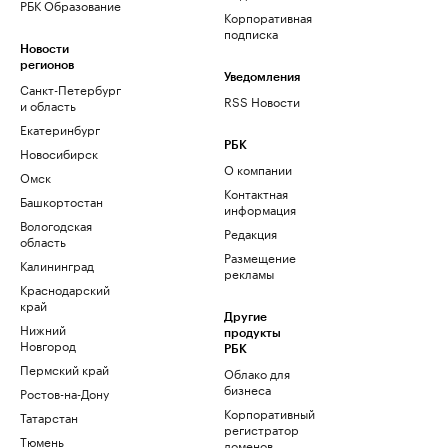
РБК Образование
Корпоративная
подписка
Новости
регионов
Уведомления
Санкт-Петербург
RSS Новости
и область
Екатеринбург
РБК
Новосибирск
О компании
Омск
Контактная
Башкортостан
информация
Вологодская
Редакция
область
Размещение
Калининград
рекламы
Краснодарский
край
Другие
Нижний
продукты
Новгород
РБК
Пермский край
Облако для
бизнеса
Ростов-на-Дону
Корпоративный
Татарстан
регистратор
Тюмень
доменов