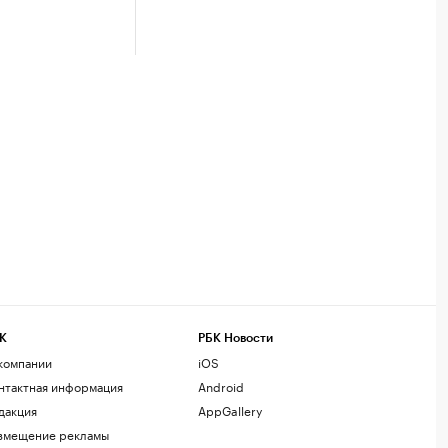
К
РБК Новости
компании
iOS
нтактная информация
Android
дакция
AppGallery
змещение рекламы