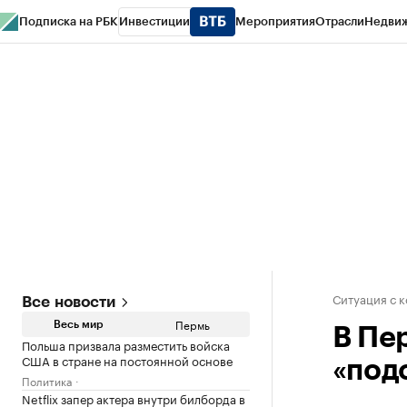
Подписка на РБК
Инвестиции
Мероприятия
Отрасли
Недви
РБК Курсы
РБК Life
Тренды
Визионеры
Национальные проекты
Горо
Спецпроекты СПб
Конференции СПб
Спецпроекты
Проверка конт
Ситуация с 
Все новости
Пермь
Весь мир
В Пе
Польша призвала разместить войска
США в стране на постоянной основе
«под
Политика
Netflix запер актера внутри билборда в