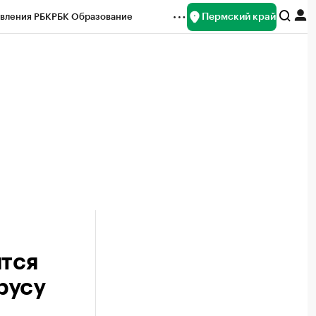
Пермский край
вления РБК
РБК Образование
редитные рейтинги
Франшизы
Газета
ок наличной валюты
ятся
русу