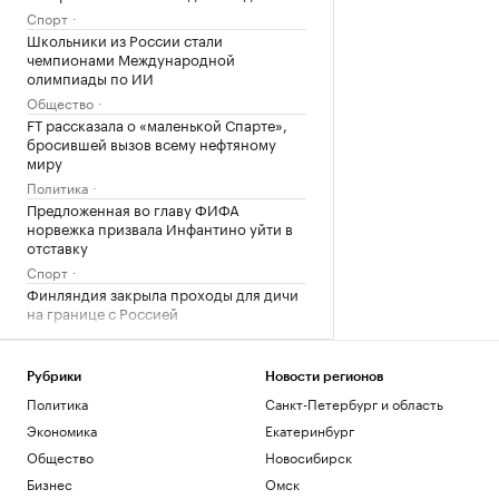
Спорт
Школьники из России стали
чемпионами Международной
олимпиады по ИИ
Общество
FT рассказала о «маленькой Спарте»,
бросившей вызов всему нефтяному
миру
Политика
Предложенная во главу ФИФА
норвежка призвала Инфантино уйти в
отставку
Спорт
Финляндия закрыла проходы для дичи
на границе с Россией
Общество
Загрузить еще
Рубрики
Новости регионов
Политика
Санкт-Петербург и область
Экономика
Екатеринбург
Общество
Новосибирск
Бизнес
Омск