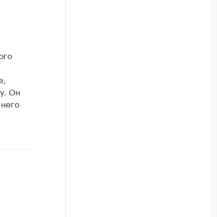
ого
е,
у. Он
 него