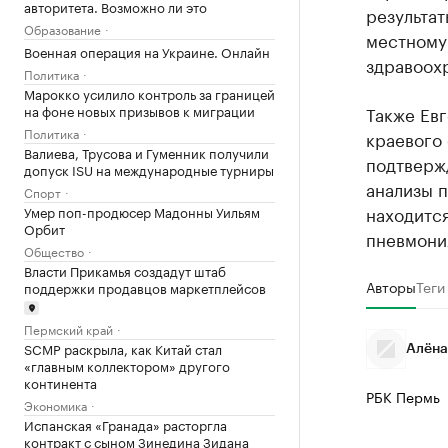
авторитета. Возможно ли это
результат
Образование
местному
Военная операция на Украине. Онлайн
здравоох
Политика
Марокко усилило контроль за границей
на фоне новых призывов к миграции
Также Евг
Политика
краевого
Валиева, Трусова и Гуменник получили
подтвержд
допуск ISU на международные турниры
анализы п
Спорт
находится
Умер поп-продюсер Мадонны Уильям
Орбит
пневмони
Общество
Власти Прикамья создадут штаб
Авторы
Теги
поддержки продавцов маркетплейсов
Пермский край
SCMP раскрыла, как Китай стал
Алёна
«главным коллектором» другого
континента
РБК Пермь
Экономика
Испанская «Гранада» расторгла
контракт с сыном Зинедина Зидана