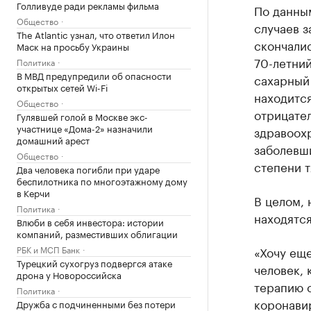
Голливуде ради рекламы фильма
По данным
Общество
случаев з
The Atlantic узнал, что ответил Илон
скончалис
Маск на просьбу Украины
70-летни
Политика
В МВД предупредили об опасности
сахарный 
открытых сетей Wi-Fi
находится
Общество
отрицате
Гулявшей голой в Москве экс-
участнице «Дома-2» назначили
здравоох
домашний арест
заболевш
Общество
степени т
Два человека погибли при ударе
беспилотника по многоэтажному дому
в Керчи
В целом,
Политика
находятся
Влюби в себя инвестора: истории
компаний, разместивших облигации
РБК и МСП Банк
«Хочу еще
Турецкий сухогруз подвергся атаке
человек, 
дрона у Новороссийска
терапию 
Политика
коронавир
Дружба с подчиненными без потери