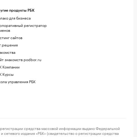
угие продукты РБК
лако для бизнеса
рпоративный регистратор
менов
стинг сайтов
г.решения
акомства
йт знакомств podbor.ru
К Компании
К Курсы
ола управления РБК
регистрации средства массовой информации выдано Федеральной
и сетевого издания «РБК» (свидетельство о регистрации средства