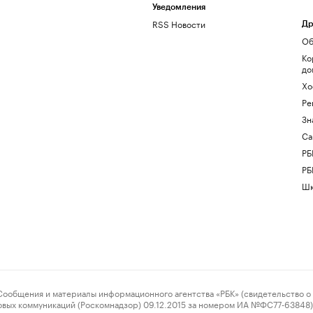
Уведомления
RSS Новости
Др
Об
Ко
до
Хо
Ре
Зн
Са
РБ
РБ
Шк
ения и материалы информационного агентства «РБК» (свидетельство о 
овых коммуникаций (Роскомнадзор) 09.12.2015 за номером ИА №ФС77-63848) 