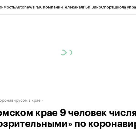
жимость
Autonews
РБК Компании
Телеканал
РБК Вино
Спорт
Школа упра
д
Стиль
Крипто
РБК Бизнес-среда
Дискуссионный клуб
Исследования
К
рагентов
Политика
Экономика
Бизнес
Технологии и медиа
Финансы
Рын
коронавирусом в крае
рмском крае 9 человек числ
озрительными» по коронави