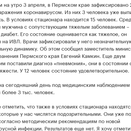
 на утро 3 апреля, в Пермском крае зафиксировано 
аражения коронавирусом. Из них 3 человека уже вып
ь. В условиях стационара находится 15 человек. Сре
й мужчина с сопутствующим тяжелым заболеванием –
диабет. Его состояние оценивается как тяжелое, он
 на ИВЛ. Врачи зафиксировали у него незначительну
льную динамику. Об этом сообщил заместитель минис
ранения Пермского края Евгений Камкин. Еще двум
им поставили диагноз «пневмония», они в состоянии
яжести. У 12 человек состояние удовлетворительное.
 на сегодняшний день под медицинским наблюдением
 более 3 тыс. человек.
 отметить, что также в условиях стационара находятс
которые у нас числятся подозрительными. Они уже п
согласно методическим рекомендациям по новой
усной инфекции. Результатов еще нет. Я хочу отметит