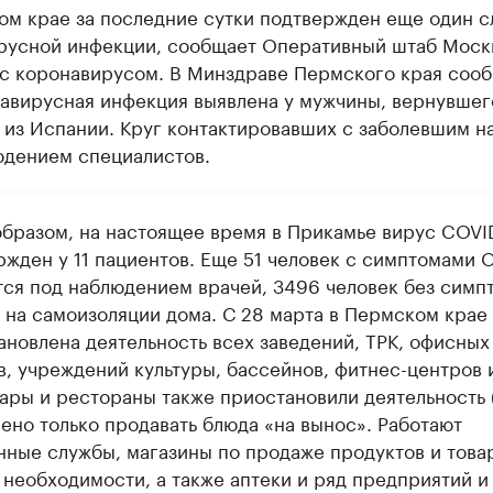
ом крае за последние сутки подтвержден еще один с
русной инфекции, сообщает Оперативный штаб Моск
 с коронавирусом. В Минздраве Пермского края сооб
навирусная инфекция выявлена у мужчины, вернувшег
 из Испании. Круг контактировавших с заболевшим н
юдением специалистов.
образом, на настоящее время в Прикамье вирус COVI
ржден у 11 пациентов. Еще 51 человек с симптомами
тся под наблюдением врачей, 3496 человек без симп
 на самоизоляции дома. С 28 марта в Пермском крае
ановлена деятельность всех заведений, ТРК, офисных
, учреждений культуры, бассейнов, фитнес-центров и
бары и рестораны также приостановили деятельность 
ено только продавать блюда «на вынос». Работают
нные службы, магазины по продаже продуктов и това
 необходимости, а также аптеки и ряд предприятий и