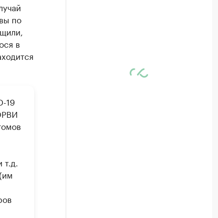
лучай
вы по
щили,
ося в
аходится
D-19
 ОРВИ
томов
 т.д.
(им
ров