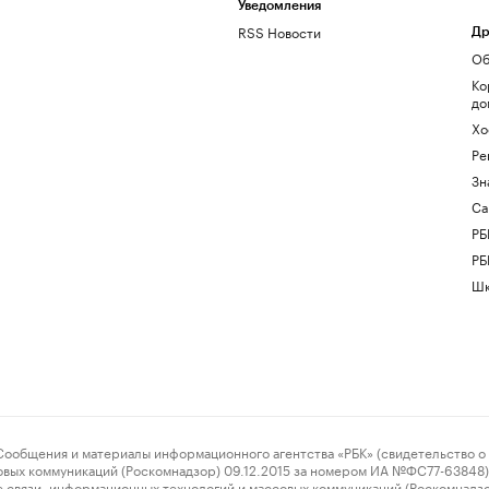
Уведомления
RSS Новости
Др
Об
Ко
до
Хо
Ре
Зн
Са
РБ
РБ
Шк
ения и материалы информационного агентства «РБК» (свидетельство о 
овых коммуникаций (Роскомнадзор) 09.12.2015 за номером ИА №ФС77-63848) 
 связи, информационных технологий и массовых коммуникаций (Роскомнадз