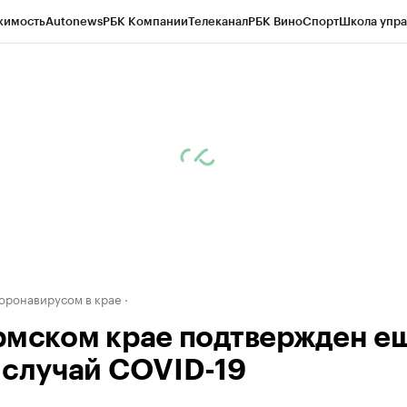
жимость
Autonews
РБК Компании
Телеканал
РБК Вино
Спорт
Школа упра
д
Стиль
Крипто
РБК Бизнес-среда
Дискуссионный клуб
Исследования
К
рагентов
Политика
Экономика
Бизнес
Технологии и медиа
Финансы
Рын
коронавирусом в крае
рмском крае подтвержден е
 случай COVID-19