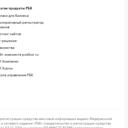
угие продукты РБК
лако для бизнеса
рпоративный регистратор
менов
стинг сайтов
г.решения
акомства
йт знакомств podbor.ru
К Компании
К Курсы
ола управления РБК
регистрации средства массовой информации выдано Федеральной
и сетевого издания «РБК» (свидетельство о регистрации средства
ор) 03.12.2021 за номером ЭЛ №ФС77-82385) сопровождаются