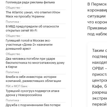
Голливуде ради рекламы фильма
В Пермск
Общество
коронави
The Atlantic узнал, что ответил Илон
ситуации
Маск на просьбу Украины
что коро
Политика
В МВД предупредили об опасности
Прикамье
открытых сетей Wi-Fi
под набл
Общество
Гулявшей голой в Москве экс-
участнице «Дома-2» назначили
домашний арест
Таким 
Общество
подтве
Два человека погибли при ударе
находя
беспилотника по многоэтажному дому
в Керчи
ОРВИ –
Политика
приост
Влюби в себя инвестора: истории
центров
компаний, разместивших облигации
Кафе, 
РБК и МСП Банк
Турецкий сухогруз подвергся атаке
разреш
дрона у Новороссийска
экстре
Политика
первой
Дружба с подчиненными без потери