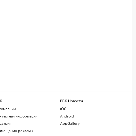
К
РБК Новости
компании
iOS
нтактная информация
Android
дакция
AppGallery
змещение рекламы