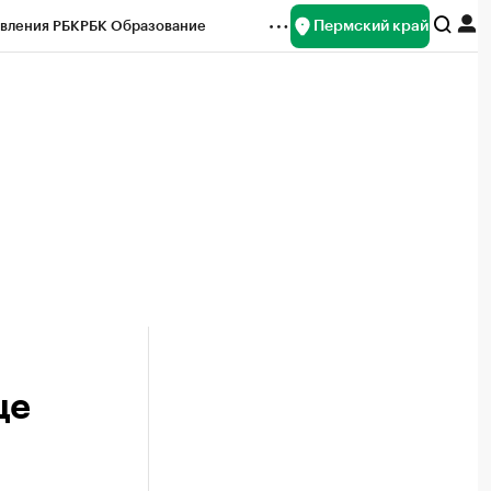
Пермский край
вления РБК
РБК Образование
редитные рейтинги
Франшизы
Газета
ок наличной валюты
ще