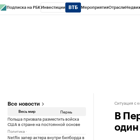
Подписка на РБК
Инвестиции
Мероприятия
Отрасли
Недви
РБК Курсы
РБК Life
Тренды
Визионеры
Национальные проекты
Горо
Спецпроекты СПб
Конференции СПб
Спецпроекты
Проверка конт
Ситуация с 
Все новости
Пермь
Весь мир
В Пе
Польша призвала разместить войска
США в стране на постоянной основе
один
Политика
Netflix запер актера внутри билборда в