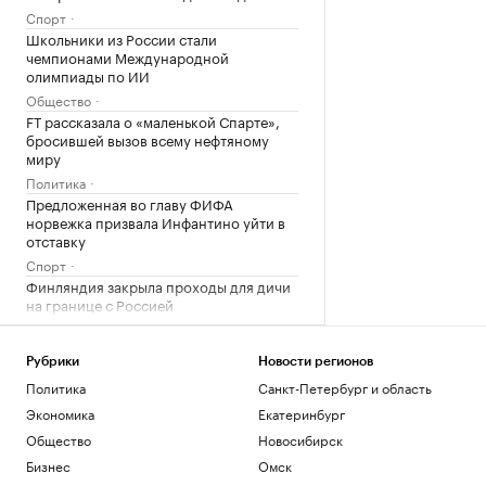
Спорт
Школьники из России стали
чемпионами Международной
олимпиады по ИИ
Общество
FT рассказала о «маленькой Спарте»,
бросившей вызов всему нефтяному
миру
Политика
Предложенная во главу ФИФА
норвежка призвала Инфантино уйти в
отставку
Спорт
Финляндия закрыла проходы для дичи
на границе с Россией
Общество
Рубрики
Новости регионов
Загрузить еще
Политика
Санкт-Петербург и область
Экономика
Екатеринбург
Общество
Новосибирск
Бизнес
Омск