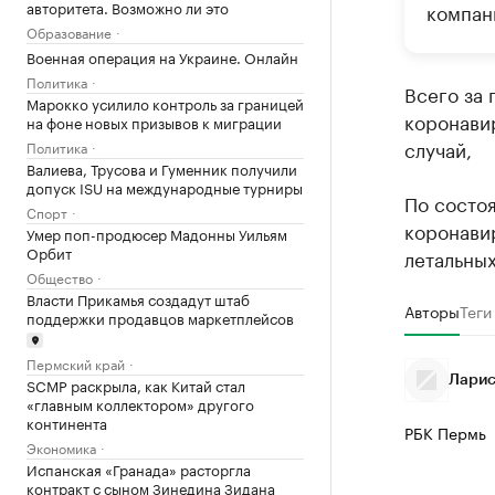
авторитета. Возможно ли это
компан
Образование
Военная операция на Украине. Онлайн
Политика
Всего за 
Марокко усилило контроль за границей
коронавир
на фоне новых призывов к миграции
случай,
Политика
Валиева, Трусова и Гуменник получили
допуск ISU на международные турниры
По состоя
Спорт
коронавир
Умер поп-продюсер Мадонны Уильям
Орбит
летальных
Общество
Власти Прикамья создадут штаб
Авторы
Теги
поддержки продавцов маркетплейсов
Пермский край
Ларис
SCMP раскрыла, как Китай стал
«главным коллектором» другого
континента
РБК Пермь
Экономика
Испанская «Гранада» расторгла
контракт с сыном Зинедина Зидана