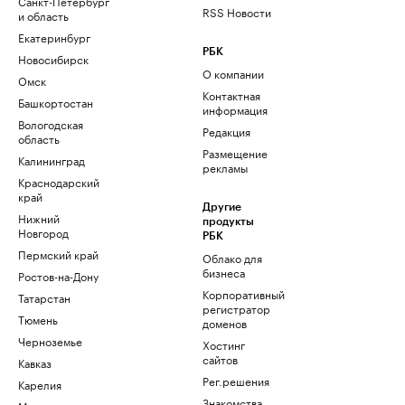
Санкт-Петербург
RSS Новости
и область
Екатеринбург
РБК
Новосибирск
О компании
Омск
Контактная
Башкортостан
информация
Вологодская
Редакция
область
Размещение
Калининград
рекламы
Краснодарский
край
Другие
Нижний
продукты
Новгород
РБК
Пермский край
Облако для
бизнеса
Ростов-на-Дону
Корпоративный
Татарстан
регистратор
Тюмень
доменов
Черноземье
Хостинг
сайтов
Кавказ
Рег.решения
Карелия
Знакомства