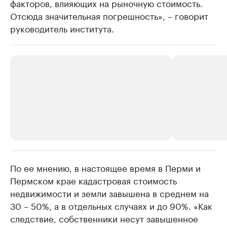
факторов, влияющих на рыночную стоимость.
Отсюда значительная погрешность», – говорит
руководитель института.
По ее мнению, в настоящее время в Перми и
РБК Компании
РБК Компании
Пермском крае кадастровая стоимость
Крупнейшие производители и
Страховые к
недвижимости и земли завышена в среднем на
продавцы медийной продукции
присутствую
30 – 50%, а в отдельных случаях и до 90%. «Как
Ознакомьтесь с информацией в каталоге
Посмотрите в ката
следствие, собственники несут завышенное