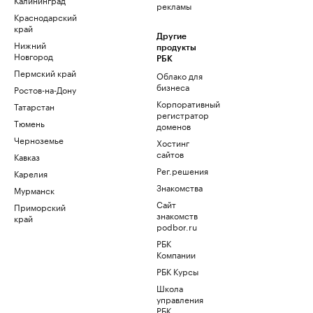
рекламы
Краснодарский
край
Другие
Нижний
продукты
Новгород
РБК
Пермский край
Облако для
бизнеса
Ростов-на-Дону
Корпоративный
Татарстан
регистратор
Тюмень
доменов
Черноземье
Хостинг
сайтов
Кавказ
Рег.решения
Карелия
Знакомства
Мурманск
Сайт
Приморский
знакомств
край
podbor.ru
РБК
Компании
РБК Курсы
Школа
управления
РБК