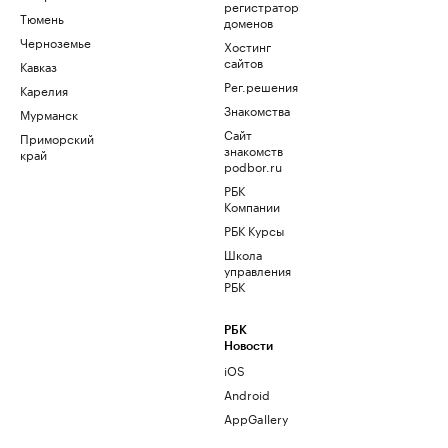
регистратор
Тюмень
доменов
Черноземье
Хостинг
сайтов
Кавказ
Рег.решения
Карелия
Знакомства
Мурманск
Сайт
Приморский
знакомств
край
podbor.ru
РБК
Компании
РБК Курсы
Школа
управления
РБК
РБК
Новости
iOS
Android
AppGallery