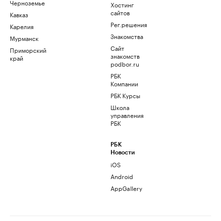
Черноземье
Хостинг
сайтов
Кавказ
Рег.решения
Карелия
Знакомства
Мурманск
Сайт
Приморский
знакомств
край
podbor.ru
РБК
Компании
РБК Курсы
Школа
управления
РБК
РБК
Новости
iOS
Android
AppGallery