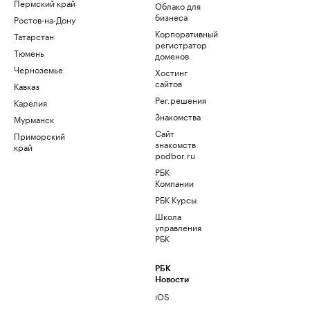
Пермский край
Облако для
бизнеса
Ростов-на-Дону
Корпоративный
Татарстан
регистратор
Тюмень
доменов
Черноземье
Хостинг
сайтов
Кавказ
Рег.решения
Карелия
Знакомства
Мурманск
Сайт
Приморский
знакомств
край
podbor.ru
РБК
Компании
РБК Курсы
Школа
управления
РБК
РБК
Новости
iOS