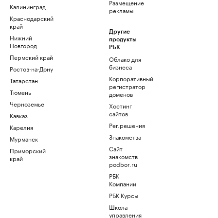
Размещение
Калининград
рекламы
Краснодарский
край
Другие
Нижний
продукты
Новгород
РБК
Пермский край
Облако для
бизнеса
Ростов-на-Дону
Корпоративный
Татарстан
регистратор
Тюмень
доменов
Черноземье
Хостинг
сайтов
Кавказ
Рег.решения
Карелия
Знакомства
Мурманск
Сайт
Приморский
знакомств
край
podbor.ru
РБК
Компании
РБК Курсы
Школа
управления