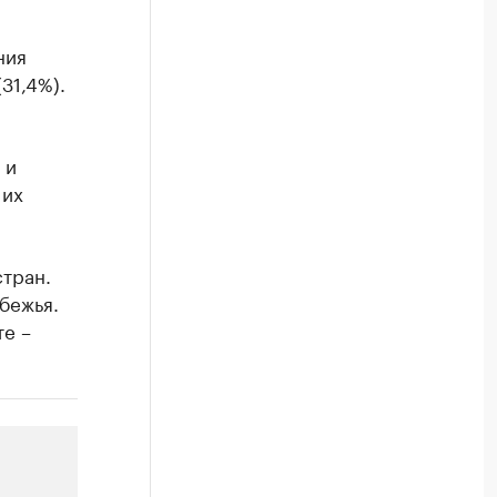
ния
31,4%).
 и
 их
тран.
бежья.
те –