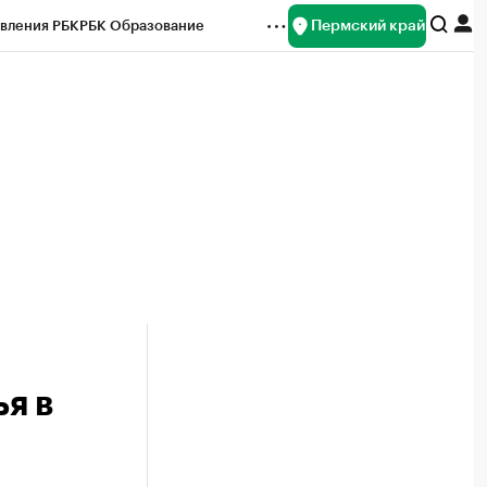
Пермский край
вления РБК
РБК Образование
редитные рейтинги
Франшизы
Газета
ок наличной валюты
я в