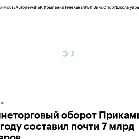
жимость
Autonews
РБК Компании
Телеканал
РБК Вино
Спорт
Школа упра
д
Стиль
Крипто
РБК Бизнес-среда
Дискуссионный клуб
Исследования
К
рагентов
Политика
Экономика
Бизнес
Технологии и медиа
Финансы
Рын
ай
неторговый оборот Прикамь
 году составил почти 7 млрд
аров