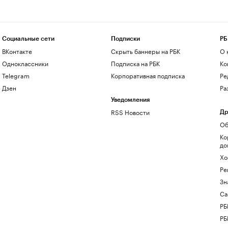
Социальные сети
Подписки
РБ
ВКонтакте
Скрыть баннеры на РБК
О 
Одноклассники
Подписка на РБК
Ко
Telegram
Корпоративная подписка
Ре
Дзен
Ра
Уведомления
RSS Новости
Др
Об
Ко
до
Хо
Ре
Зн
Са
РБ
РБ