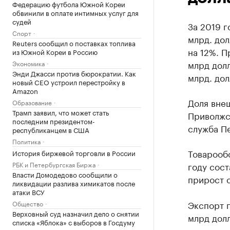
Федерацию футбола Южной Кореи
обвинили в оплате интимных услуг для
судей
За 2019 г
Спорт
млрд. до
Reuters сообщил о поставках топлива
на 12%. П
из Южной Кореи в Россию
млрд долл
Экономика
Энди Джасси против бюрократии. Как
млрд. до
новый CEO устроил перестройку в
Amazon
Доля вне
Образование
Трамп заявил, что может стать
Приволжс
последним президентом-
служба П
республиканцем в США
Политика
Товарообо
История биржевой торговли в России
РБК и Петербургская Биржа
году сост
Власти Домодедово сообщили о
прирост с
ликвидации разлива химикатов после
атаки ВСУ
Экспорт п
Общество
Верховный суд назначил дело о снятии
млрд долл
списка «Яблока» с выборов в Госдуму