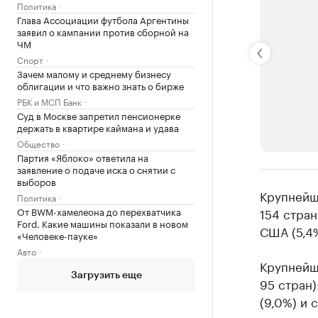
Политика
Глава Ассоциации футбола Аргентины
заявил о кампании против сборной на
ЧМ
Спорт
Зачем малому и среднему бизнесу
облигации и что важно знать о бирже
РБК и МСП Банк
Суд в Москве запретил пенсионерке
держать в квартире каймана и удава
Общество
Партия «Яблоко» ответила на
заявление о подаче иска о снятии с
выборов
РБК Компан
Крупнейш
Политика
Крупней
От BWM-хамелеона до перехватчика
154 стран
Ford. Какие машины показали в новом
США (5,4%
Ознакомьтесь
«Человеке-пауке»
Авто
Крупнейш
Загрузить еще
95 стран)
(9,0%) и 