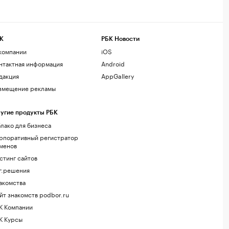
К
РБК Новости
компании
iOS
нтактная информация
Android
дакция
AppGallery
змещение рекламы
угие продукты РБК
лако для бизнеса
рпоративный регистратор
менов
стинг сайтов
г.решения
акомства
йт знакомств podbor.ru
К Компании
К Курсы