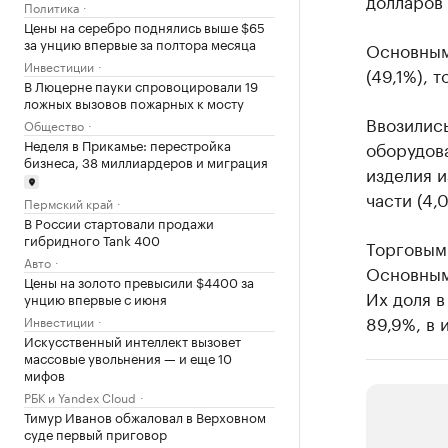
долларов
Политика
Цены на серебро поднялись выше $65
за унцию впервые за полтора месяца
Основным
Инвестиции
(49,1%), 
В Люцерне пауки спровоцировали 19
ложных вызовов пожарных к мосту
Ввозились
Общество
Неделя в Прикамье: перестройка
оборудова
бизнеса, 38 миллиардеров и миграция
изделия и
части (4,
Пермский край
В России стартовали продажи
гибридного Tank 400
Торговыми
Авто
Основным
Цены на золото превысили $4400 за
Их доля в
унцию впервые с июня
89,9%, в 
Инвестиции
Искусственный интеллект вызовет
массовые увольнения — и еще 10
мифов
РБК и Yandex Cloud
Тимур Иванов обжаловал в Верховном
суде первый приговор