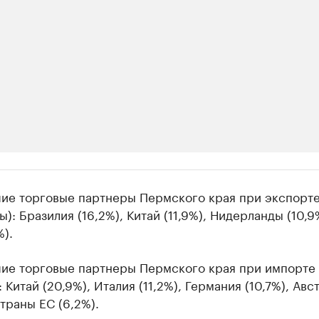
ии
ие торговые партнеры Пермского края при экспорте
шие производители и продавцы медийной п
ы): Бразилия (16,2%), Китай (11,9%), Нидерланды (10,9
).
 с информацией в каталоге
ие торговые партнеры Пермского края при импорте 
: Китай (20,9%), Италия (11,2%), Германия (10,7%), Авс
страны ЕС (6,2%).