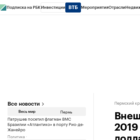
Подписка на РБК
Инвестиции
Мероприятия
Отрасли
Недви
РБК Курсы
РБК Life
Тренды
Визионеры
Национальные проекты
Горо
Спецпроекты СПб
Конференции СПб
Спецпроекты
Проверка конт
Пермский кр
Все новости
Пермь
Весь мир
Внеш
Патрушев посетил флагман ВМС
Бразилии «Атлантико» в порту Рио-де-
2019
Жанейро
Политика
долл