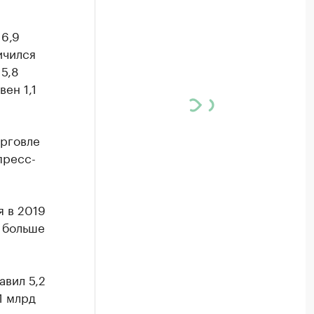
 6,9
ичился
 5,8
ен 1,1
орговле
пресс-
я в 2019
м больше
авил 5,2
1 млрд