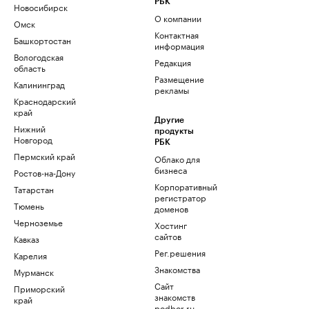
РБК
Новосибирск
О компании
Омск
Контактная
Башкортостан
информация
Вологодская
Редакция
область
Размещение
Калининград
рекламы
Краснодарский
край
Другие
Нижний
продукты
Новгород
РБК
Пермский край
Облако для
бизнеса
Ростов-на-Дону
Корпоративный
Татарстан
регистратор
Тюмень
доменов
Черноземье
Хостинг
сайтов
Кавказ
Рег.решения
Карелия
Знакомства
Мурманск
Сайт
Приморский
знакомств
край
podbor.ru