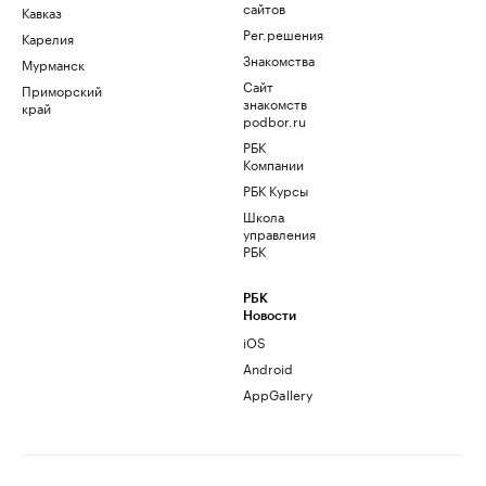
сайтов
Кавказ
Рег.решения
Карелия
Знакомства
Мурманск
Сайт
Приморский
знакомств
край
podbor.ru
РБК
Компании
РБК Курсы
Школа
управления
РБК
РБК
Новости
iOS
Android
AppGallery