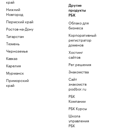
край
Другие
Нижний
продукты
Новгород
РБК
Пермский край
Облако для
бизнеса
Ростов-на-Дону
Корпоративный
Татарстан
регистратор
Тюмень
доменов
Черноземье
Хостинг
сайтов
Кавказ
Рег.решения
Карелия
Знакомства
Мурманск
Сайт
Приморский
знакомств
край
podbor.ru
РБК
Компании
РБК Курсы
Школа
управления
РБК