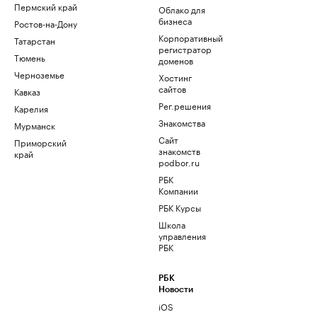
Пермский край
Облако для
бизнеса
Ростов-на-Дону
Корпоративный
Татарстан
регистратор
Тюмень
доменов
Черноземье
Хостинг
сайтов
Кавказ
Рег.решения
Карелия
Знакомства
Мурманск
Сайт
Приморский
знакомств
край
podbor.ru
РБК
Компании
РБК Курсы
Школа
управления
РБК
РБК
Новости
iOS