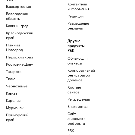
Контактная
Башкортостан
информация
Вологодская
Редакция
область
Размещение
Калининград
рекламы
Краснодарский
край
Другие
Нижний
продукты
Новгород
РБК
Пермский край
Облако для
бизнеса
Ростов-на-Дону
Корпоративный
Татарстан
регистратор
Тюмень
доменов
Черноземье
Хостинг
сайтов
Кавказ
Рег.решения
Карелия
Знакомства
Мурманск
Сайт
Приморский
знакомств
край
podbor.ru
РБК
Компании