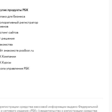
угие продукты РБК
лако для бизнеса
рпоративный регистратор
менов
стинг сайтов
г.решения
акомства
йт знакомств podbor.ru
К Компании
К Курсы
ола управления РБК
регистрации средства массовой информации выдано Федеральной
и сетевого издания «РБК» (свидетельство о регистрации средства