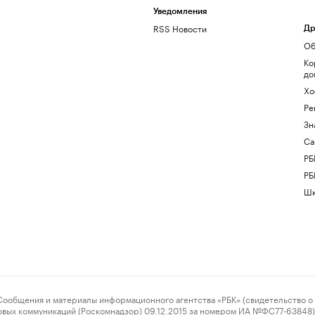
Уведомления
RSS Новости
Др
Об
Ко
до
Хо
Ре
Зн
Са
РБ
РБ
Шк
ения и материалы информационного агентства «РБК» (свидетельство о 
овых коммуникаций (Роскомнадзор) 09.12.2015 за номером ИА №ФС77-63848) 