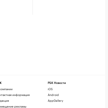
К
РБК Новости
компании
iOS
нтактная информация
Android
дакция
AppGallery
змещение рекламы