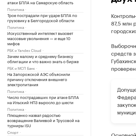
атаки БПЛА на Самарскую область
Политика
Контрольн
Трое пострадали при ударе БПЛА по
грузовику в Белгородской области
87,5 млн 
Политика
городских
Искусственный интеллект вызовет
массовые увольнения — и еще 10
мифов
Выборочн
РБК и Yandex Cloud
средств з
Зачем малому и среднему бизнесу
Губахинск
облигации и что важно знать о бирже
проверен
РБК и МСП Банк
На Запорожской АЭС объяснили
причину отключения внешнего
электропитания
Допуще
Политика
Федера
Число пострадавших при атаке БПЛА
на Ильский НПЗ выросло до шести
закупок
Политика
муници
Плющенко назвал радостью
возвращение Валиевой и Трусовой на
турниры ISU
Спорт
Основной