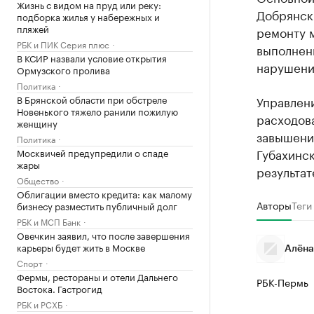
Жизнь с видом на пруд или реку:
Добрянски
подборка жилья у набережных и
пляжей
ремонту 
РБК и ПИК Серия плюс
выполнен
В КСИР назвали условие открытия
нарушени
Ормузского пролива
Политика
В Брянской области при обстреле
Управлен
Новенького тяжело ранили пожилую
расходова
женщину
завышени
Политика
Губахинс
Москвичей предупредили о спаде
жары
результат
Общество
Облигации вместо кредита: как малому
Авторы
Теги
бизнесу разместить публичный долг
РБК и МСП Банк
Овечкин заявил, что после завершения
карьеры будет жить в Москве
Алёна
Спорт
Фермы, рестораны и отели Дальнего
РБК-Пермь
Востока. Гастрогид
РБК и РСХБ