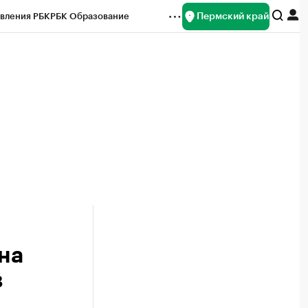
Пермский край
вления РБК
РБК Образование
редитные рейтинги
Франшизы
Газета
ок наличной валюты
на
в