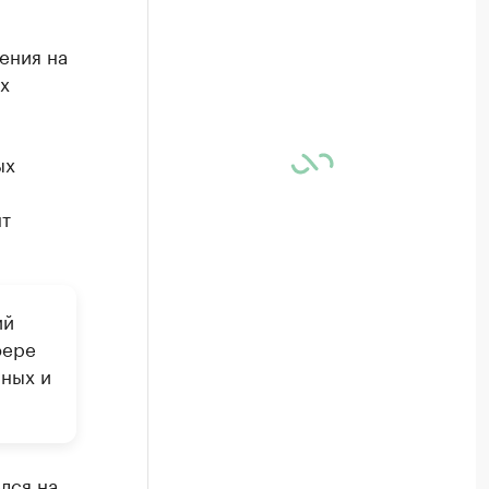
ения на
х
ых
нт
ий
фере
нных и
лся на