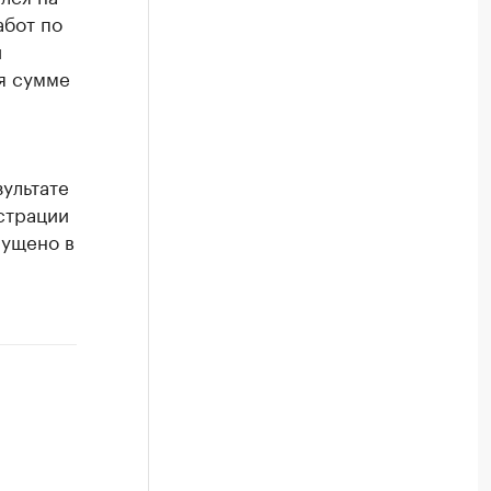
абот по
и
я сумме
ультате
страции
пущено в