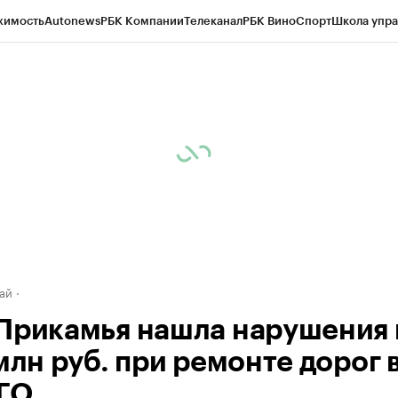
жимость
Autonews
РБК Компании
Телеканал
РБК Вино
Спорт
Школа упра
д
Стиль
Крипто
РБК Бизнес-среда
Дискуссионный клуб
Исследования
К
рагентов
Политика
Экономика
Бизнес
Технологии и медиа
Финансы
Рын
ай
Прикамья нашла нарушения 
млн руб. при ремонте дорог 
 ГО