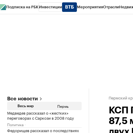
Подписка на РБК
Инвестиции
Мероприятия
Отрасли
Недви
РБК Курсы
РБК Life
Тренды
Визионеры
Национальные проекты
Горо
Спецпроекты СПб
Конференции СПб
Спецпроекты
Проверка конт
Пермский кр
Все новости
Пермь
Весь мир
КСП 
Медведев рассказал о «жестких»
переговорах с Саркози в 2008 году
87,5 
Политика
Федорищев рассказал о последствиях
двух