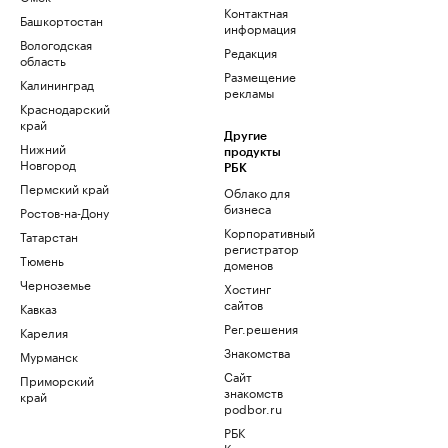
Контактная
Башкортостан
информация
Вологодская
Редакция
область
Размещение
Калининград
рекламы
Краснодарский
край
Другие
Нижний
продукты
Новгород
РБК
Пермский край
Облако для
бизнеса
Ростов-на-Дону
Корпоративный
Татарстан
регистратор
Тюмень
доменов
Черноземье
Хостинг
сайтов
Кавказ
Рег.решения
Карелия
Знакомства
Мурманск
Сайт
Приморский
знакомств
край
podbor.ru
РБК
Компании