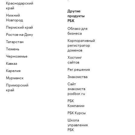
Краснодарский
край
Другие
Нижний
продукты
Новгород
РБК
Пермский край
Облако для
бизнеса
Ростов-на-Дону
Корпоративный
Татарстан
регистратор
Тюмень
доменов
Черноземье
Хостинг
сайтов
Кавказ
Рег.решения
Карелия
Знакомства
Мурманск
Сайт
Приморский
знакомств
край
podbor.ru
РБК
Компании
РБК Курсы
Школа
управления
РБК