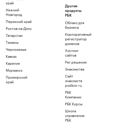
край
Другие
Нижний
продукты
Новгород
РБК
Пермский край
Облако для
бизнеса
Ростов-на-Дону
Корпоративный
Татарстан
регистратор
Тюмень
доменов
Черноземье
Хостинг
сайтов
Кавказ
Рег.решения
Карелия
Знакомства
Мурманск
Сайт
Приморский
знакомств
край
podbor.ru
РБК
Компании
РБК Курсы
Школа
управления
РБК