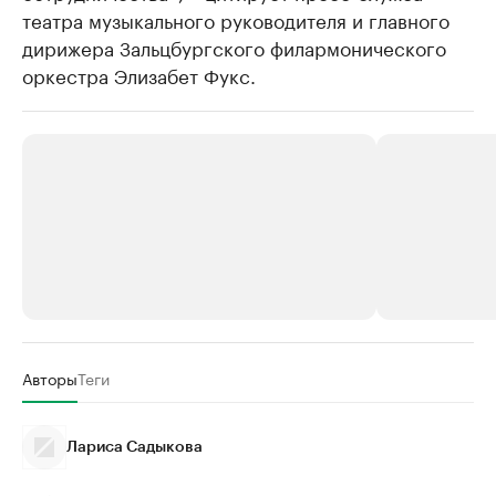
театра музыкального руководителя и главного
дирижера Зальцбургского филармонического
оркестра Элизабет Фукс.
РБК Компании
РБК Компании
Авторы
Теги
Крупнейшие производители и
Страховые к
продавцы медийной продукции
присутствую
Лариса Садыкова
Ознакомьтесь с информацией в каталоге
Посмотрите в ката