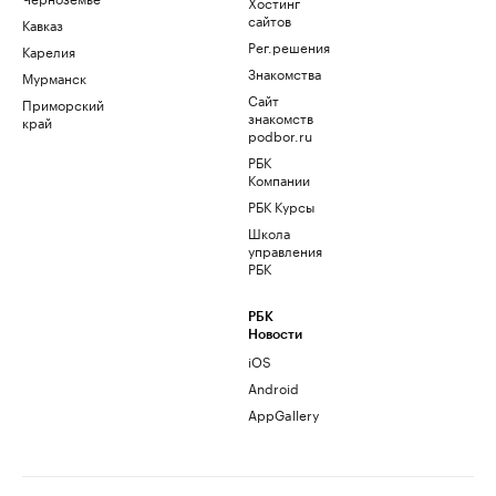
Хостинг
сайтов
Кавказ
Рег.решения
Карелия
Знакомства
Мурманск
Сайт
Приморский
знакомств
край
podbor.ru
РБК
Компании
РБК Курсы
Школа
управления
РБК
РБК
Новости
iOS
Android
AppGallery