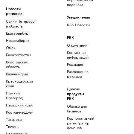
подписка
Новости
регионов
Уведомления
Санкт-Петербург
RSS Новости
и область
Екатеринбург
РБК
Новосибирск
О компании
Омск
Контактная
Башкортостан
информация
Вологодская
Редакция
область
Размещение
Калининград
рекламы
Краснодарский
край
Другие
Нижний
продукты
Новгород
РБК
Пермский край
Облако для
бизнеса
Ростов-на-Дону
Корпоративный
Татарстан
регистратор
Тюмень
доменов
Черноземье