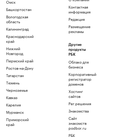
Омск
Контактная
Башкортостан
информация
Вологодская
Редакция
область
Размещение
Калининград
рекламы
Краснодарский
край
Другие
Нижний
продукты
Новгород
РБК
Пермский край
Облако для
бизнеса
Ростов-на-Дону
Корпоративный
Татарстан
регистратор
Тюмень
доменов
Черноземье
Хостинг
сайтов
Кавказ
Рег.решения
Карелия
Знакомства
Мурманск
Сайт
Приморский
знакомств
край
podbor.ru
РБК