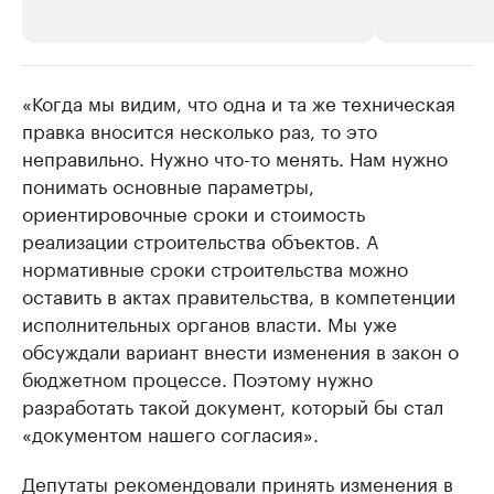
«Когда мы видим, что одна и та же техническая
РБК Компании
РБК Компании
правка вносится несколько раз, то это
Крупнейшие производители и
Страховые к
неправильно. Нужно что-то менять. Нам нужно
продавцы медийной продукции
присутствую
понимать основные параметры,
Ознакомьтесь с информацией в каталоге
Посмотрите в ката
ориентировочные сроки и стоимость
реализации строительства объектов. А
нормативные сроки строительства можно
оставить в актах правительства, в компетенции
исполнительных органов власти. Мы уже
обсуждали вариант внести изменения в закон о
бюджетном процессе. Поэтому нужно
разработать такой документ, который бы стал
«документом нашего согласия».
Депутаты рекомендовали принять изменения в