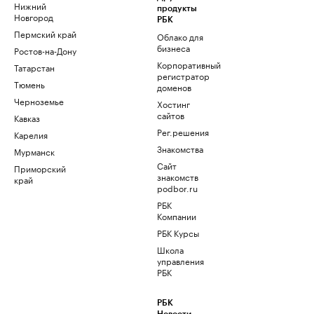
Нижний
продукты
Новгород
РБК
Пермский край
Облако для
бизнеса
Ростов-на-Дону
Корпоративный
Татарстан
регистратор
Тюмень
доменов
Черноземье
Хостинг
сайтов
Кавказ
Рег.решения
Карелия
Знакомства
Мурманск
Сайт
Приморский
знакомств
край
podbor.ru
РБК
Компании
РБК Курсы
Школа
управления
РБК
РБК