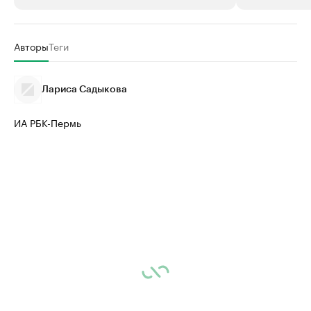
РБК Компании
РБК Компании
Авторы
Теги
Крупные организации в
Крупнейшие
нефтегазовой промышленности
недвижимос
Лариса Садыкова
Найдите и проверьте данные в каталоге
Посмотрите данные
ИА РБК-Пермь