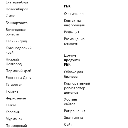
Екатеринбург
РБК
Новосибирск
О компании
Омск
Контактная
Башкортостан
информация
Вологодская
Редакция
область
Размещение
Калининград
рекламы
Краснодарский
край
Другие
Нижний
продукты
Новгород
РБК
Пермский край
Облако для
бизнеса
Ростов-на-Дону
Корпоративный
Татарстан
регистратор
Тюмень
доменов
Черноземье
Хостинг
сайтов
Кавказ
Рег.решения
Карелия
Знакомства
Мурманск
Сайт
Приморский