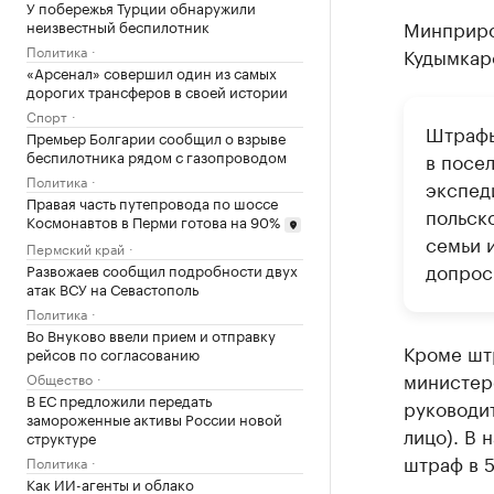
У побережья Турции обнаружили
Минприро
неизвестный беспилотник
Политика
Кудымкар
«Арсенал» совершил один из самых
дорогих трансферов в своей истории
Спорт
Штрафы
Премьер Болгарии сообщил о взрыве
беспилотника рядом с газопроводом
в посел
Политика
экспед
Правая часть путепровода по шоссе
польск
Космонавтов в Перми готова на 90%
семьи 
Пермский край
допрос
Развожаев сообщил подробности двух
атак ВСУ на Севастополь
Политика
Во Внуково ввели прием и отправку
Кроме штр
рейсов по согласованию
министер
Общество
В ЕС предложили передать
руководит
замороженные активы России новой
лицо). В 
структуре
штраф в 5
Политика
Как ИИ-агенты и облако