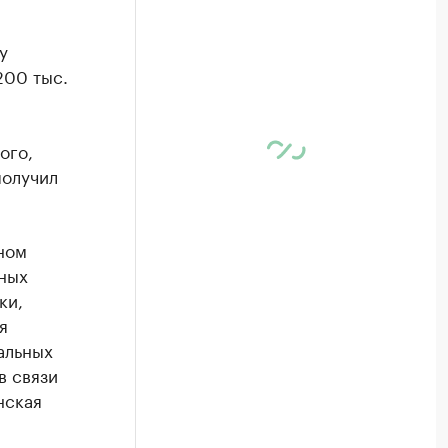
у
200 тыс.
ого,
получил
ном
сных
ки,
я
альных
в связи
нская