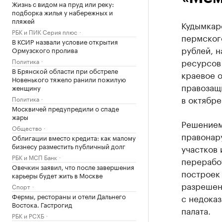
Жизнь с видом на пруд или реку:
подборка жилья у набережных и
пляжей
Кудымкарс
РБК и ПИК Серия плюс
пермског
В КСИР назвали условие открытия
рублей, 
Ормузского пролива
ресурсов
Политика
В Брянской области при обстреле
краевое 
Новенького тяжело ранили пожилую
правозащ
женщину
в октябре
Политика
Москвичей предупредили о спаде
жары
Решением
Общество
правонару
Облигации вместо кредита: как малому
бизнесу разместить публичный долг
участков 
РБК и МСП Банк
переработ
Овечкин заявил, что после завершения
построек 
карьеры будет жить в Москве
разрешени
Спорт
Фермы, рестораны и отели Дальнего
с недока
Востока. Гастрогид
палата.
РБК и РСХБ