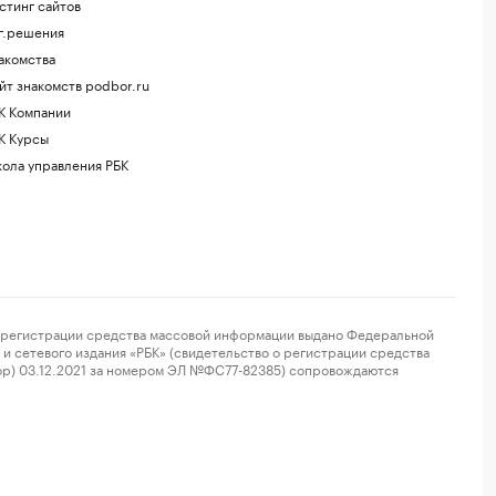
стинг сайтов
г.решения
акомства
йт знакомств podbor.ru
К Компании
К Курсы
ола управления РБК
регистрации средства массовой информации выдано Федеральной
и сетевого издания «РБК» (свидетельство о регистрации средства
ор) 03.12.2021 за номером ЭЛ №ФС77-82385) сопровождаются