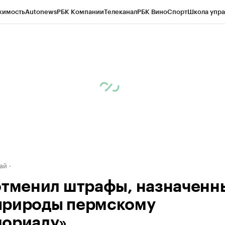
жимость
Autonews
РБК Компании
Телеканал
РБК Вино
Спорт
Школа упра
д
Стиль
Крипто
РБК Бизнес-среда
Дискуссионный клуб
Исследования
К
рагентов
Политика
Экономика
Бизнес
Технологии и медиа
Финансы
Рын
ай
отменил штрафы, назначенн
рироды пермскому
ориалу»