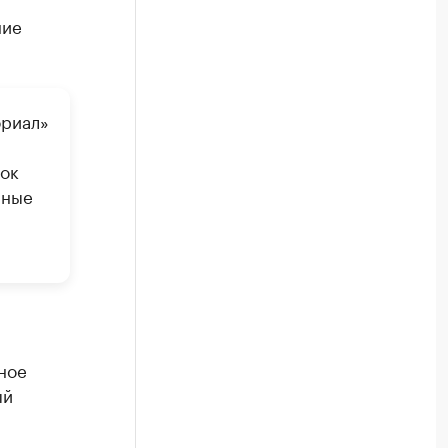
ние
ориал»
док
нные
ное
ый