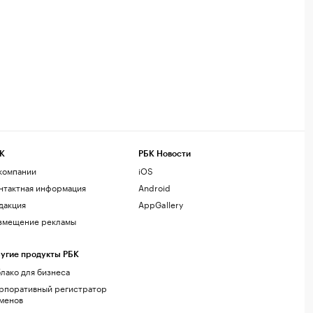
К
РБК Новости
компании
iOS
нтактная информация
Android
дакция
AppGallery
змещение рекламы
угие продукты РБК
лако для бизнеса
рпоративный регистратор
менов