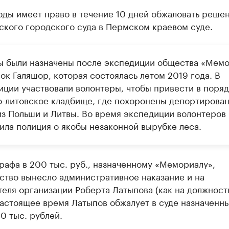
ды имеет право в течение 10 дней обжаловать реше
ского городского суда в Пермском краевом суде.
 были назначены после экспедиции общества «Мем
ок Галяшор, которая состоялась летом 2019 года. В
иции участвовали волонтеры, чтобы привести в поря
о-литовское кладбище, где похоронены депортирова
из Польши и Литвы. Во время экспедиции волонтеров
ила полиция о якобы незаконной вырубке леса.
афа в 200 тыс. руб., назначенному «Мемориалу»,
ство вынесло административное наказание и на
еля организации Роберта Латыпова (как на должност
настоящее время Латыпов обжалует в суде назначенн
0 тыс. рублей.