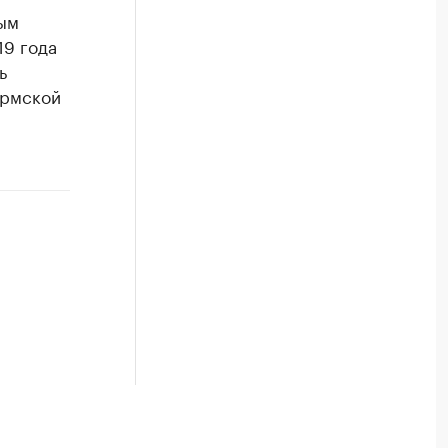
ным
19 года
ь
ермской