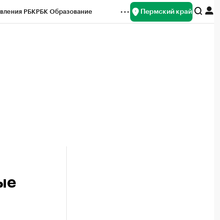
Пермский край
вления РБК
РБК Образование
редитные рейтинги
Франшизы
Газета
ок наличной валюты
ые