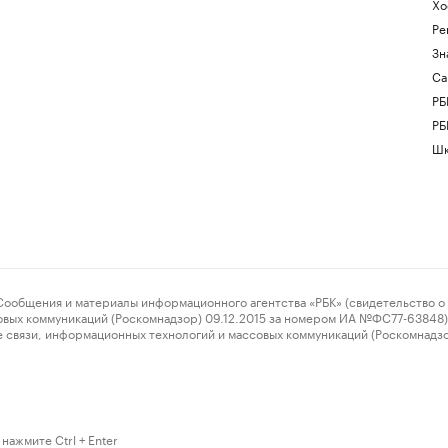
Хо
Ре
Зн
Са
РБ
РБ
Шк
ения и материалы информационного агентства «РБК» (свидетельство о 
овых коммуникаций (Роскомнадзор) 09.12.2015 за номером ИА №ФС77-63848) 
 связи, информационных технологий и массовых коммуникаций (Роскомнадз
нажмите Ctrl + Enter