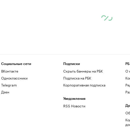
Социальные сети
Подписки
РБ
ВКонтакте
Скрыть баннеры на РБК
О 
Одноклассники
Подписка на РБК
Ко
Telegram
Корпоративная подписка
Ре
Дзен
Ра
Уведомления
RSS Новости
Др
Об
Ко
до