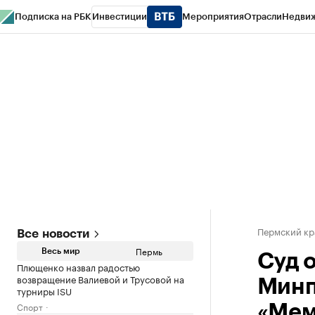
Подписка на РБК
Инвестиции
Мероприятия
Отрасли
Недви
РБК Курсы
РБК Life
Тренды
Визионеры
Национальные проекты
Горо
Спецпроекты СПб
Конференции СПб
Спецпроекты
Проверка конт
Пермский кр
Все новости
Пермь
Весь мир
Суд 
Плющенко назвал радостью
возвращение Валиевой и Трусовой на
Минп
турниры ISU
Спорт
«Мем