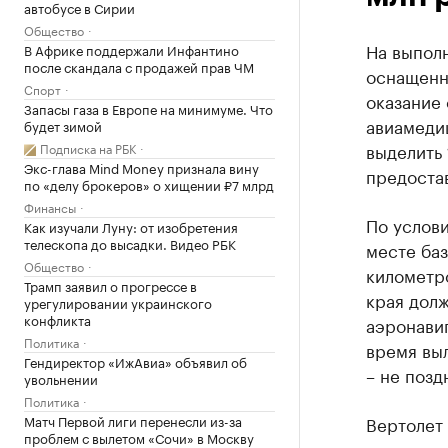
автобусе в Сирии
Общество
На выпол
В Африке поддержали Инфантино
после скандала с продажей прав ЧМ
оснащенн
Спорт
оказание
Запасы газа в Европе на минимуме. Что
авиамеди
будет зимой
выделить 
Подписка на РБК
Экс-глава Mind Money признала вину
предостав
по «делу брокеров» о хищении ₽7 млрд
Финансы
По услови
Как изучали Луну: от изобретения
телескопа до высадки. Видео РБК
месте ба
Общество
километро
Трамп заявил о прогрессе в
края дол
урегулировании украинского
конфликта
аэронави
Политика
время выл
Гендиректор «ИжАвиа» объявил об
– не позд
увольнении
Политика
Матч Первой лиги перенесли из-за
Вертолет
проблем с вылетом «Сочи» в Москву