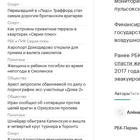
монитори
Спорт
пульсокс
Перешедший в «Лидс» Траффорд стал
самым дорогим британским вратарем
Спорт
Финансир
Как устроены приватные террасы в
государс
квартирах «Серии плюс»
воздушног
РБК и ПИК Серия плюс
Аэропорт Домодедово открыли для
приема и вылета самолетов
Ранее РБК
Политика
спасти жи
Женщина и ребенок погибли во время
2017 года
непогоды в Смоленске
эвакуиров
Общество
Арест запросили обвиняемой по делу о
порнографии экс-участнице «Дома-2»
Авторы
Теги
Общество
Иран сообщил об «операции против
целей врага» в Ормузском проливе
Алёна
Политика
Шнайдер обыграла Калинскую и вышла
в четвертый круг турнира в Торонто
РБК-Пермь
Спорт
В горах Казахстана эвакуировали еще