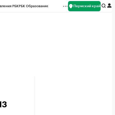
Пермский край
вления РБК
РБК Образование
редитные рейтинги
Франшизы
Газета
ок наличной валюты
13