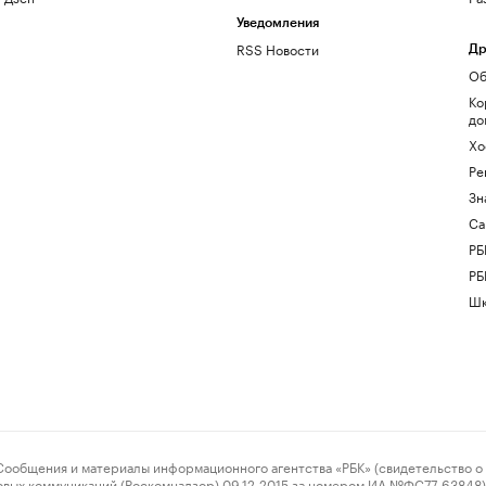
Уведомления
RSS Новости
Др
Об
Ко
до
Хо
Ре
Зн
Са
РБ
РБ
Шк
ения и материалы информационного агентства «РБК» (свидетельство о 
овых коммуникаций (Роскомнадзор) 09.12.2015 за номером ИА №ФС77-63848) 