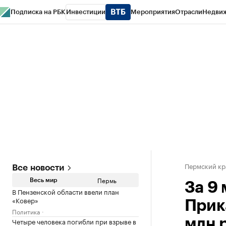
Подписка на РБК
Инвестиции
Мероприятия
Отрасли
Недви
РБК Курсы
РБК Life
Тренды
Визионеры
Национальные проекты
Горо
Спецпроекты СПб
Конференции СПб
Спецпроекты
Проверка конт
Пермский кр
Все новости
Пермь
Весь мир
За 9
В Пензенской области ввели план
«Ковер»
Прик
Политика
Четыре человека погибли при взрыве в
млн 