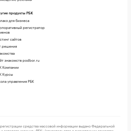
угие продукты РБК
лако для бизнеса
рпоративный регистратор
менов
стинг сайтов
г.решения
акомства
йт знакомств podbor.ru
К Компании
К Курсы
ола управления РБК
регистрации средства массовой информации выдано Федеральной
и сетевого издания «РБК» (свидетельство о регистрации средства