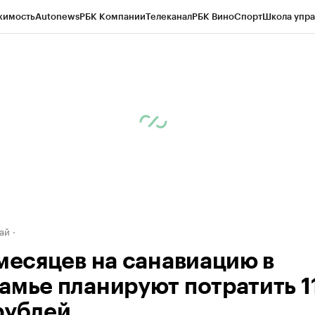
жимость
Autonews
РБК Компании
Телеканал
РБК Вино
Спорт
Школа упра
д
Стиль
Крипто
РБК Бизнес-среда
Дискуссионный клуб
Исследования
К
рагентов
Политика
Экономика
Бизнес
Технологии и медиа
Финансы
Рын
ай
 месяцев на санавиацию в
амье планируют потратить 1
рублей