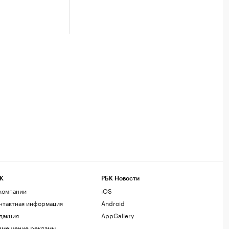
К
РБК Новости
компании
iOS
нтактная информация
Android
дакция
AppGallery
змещение рекламы