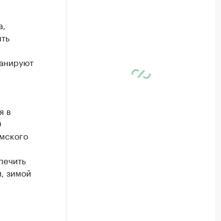
а,
ть
ланируют
я в
0
рмского
печить
, зимой